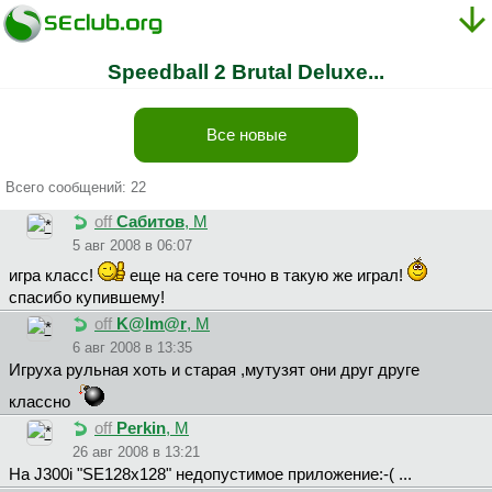
Speedball 2 Brutal Deluxe...
Все новые
Всего сообщений: 22
off
Caбитoв
, М
5 авг 2008 в 06:07
игра класс!
еще на сеге точно в такую же играл!
спасибо купившему!
off
K@lm@r
, М
6 авг 2008 в 13:35
Игруха рульная хоть и старая ,мутузят они друг друге
классно
off
Perkin
, М
26 авг 2008 в 13:21
На J300i "SE128x128" недопустимое приложение:-( ...