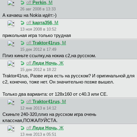
off
Perkin
, М
26 авг 2008 в 13:33
А качаеш на Nokia идёт:-)
off
kapтa356
, М
13 ноя 2008 в 10:52
прикольная игра только трудная
off
Traktor41rus
, М
15 дек 2012 в 17:49
Плиз киньте ссылку,на нокиа с2,на русском.
off
Леди Ночь
, Ж
15 дек 2012 в 18:22
Traktor41rus, Разве игра есть на русском? И оригинальной для
с2, конечно, тоже нет. Он значительно позже вышел.
Только два варианта: от 128х160 от с40.3 или СЕ.
off
Traktor41rus
, М
12 янв 2013 в 14:12
Скиньте 240-320,плиз на русском игра очень
классная,ПОЖАЛУЙСТА.
off
Леди Ночь
, Ж
13 янв 2013 в 05:51