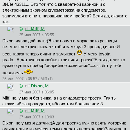
ЗИЛе 43311... Это тот что с квадратной кабиной и с
электронным экраном километража на спидометре,
занимался кто нить наращиванием пробега? Если да, скажите
как.
off
Miff
, М
25 мая 2007 в 05:55
Dixon, чувак дай пять:)Я как понял в марке авто разницы
нет,мне электрик сказал чтоб я замкнул 3 провода,и всё!И
весь гараж теперь сидит и замыкает
У меня toyota
prado...А датчик на коробке стоит или тросик?Если датчик то
нужно купить прибор"аварийное зажигание"...з.ы. ёпт у тебя
же дизель
25 мая 2007 в 05:57 / Miff (1)
off
Dixon
, М
27 мая 2007 в 06:05
Miff, не, у меня бензинка, а на спидометре тросик. Так ты
скажи, чё за провода то, ибо их там больше чем 3
off
Miff
, М
27 мая 2007 в 10:03
Dixon, не у меня датчик:)А для тросика нужно взять моторчик
омывателя и из медсистемы сделать переходник:)Замыкаеш