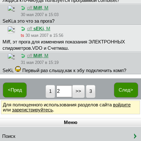
Люди,а кто-нибудь пользуется программой combiset?
off
Miff
, М
30 мая 2007 в 15:03
SeKi,а это что за прога?
off
sEKi
, М
ts
30 мая 2007 в 15:56
Miff, эт прога для изменения показания ЭЛЕКТРОННЫХ
спидометров.VDO и Счетмаш.
off
Miff
, М
31 мая 2007 в 15:19
SeKi,
Первый раз слышу,как к эбу подключить комп?
<Пред
След>
1
3
Для полноценного использования разделов сайта
войдите
или
зарегистрируйтесь
.
Меню
Поиск