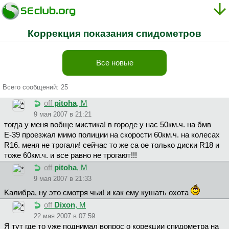
Коррекция показания спидометров
Все новые
Всего сообщений: 25
off
pitoha
, М
9 мая 2007 в 21:21
тогда у меня вобще мистика! в городе у нас 50км.ч. на бмв
Е-39 проезжал мимо полиции на скорости 60км.ч. на колесах
R16. меня не трогали! сейчас то же са ое только диски R18 и
тоже 60км.ч. и все равно не трогают!!!
off
pitoha
, М
9 мая 2007 в 21:33
Kaлибpa, ну это смотря чьи! и как ему кушать охота
off
Dixon
, М
22 мая 2007 в 07:59
Я тут где то уже поднимал вопрос о корекции спидометра на