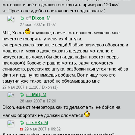
моторчик и всё он должен его крутить примерно 120 км/
ч...Просто не удобно постоянно его подключать:(
off
Dixon
, М
27 мая 2007 в 11:07
Miff, Хо-хо
дружище, насчет моторчиков можешь мне
ничего не говорить, у меня их 4 штуки,
супермегаэксклюзивные вещи! Любых размеров оборотов и
мощности, можно даже сказать шедевры мотального
искусства, выложил бы фотки, да нафиг, просто поверь
наслово=)) Короче страшно мотать, вдруг сломается
спидометр, русская же штука, разборки начнутся типо чё за
фигня и т.д. ну понимаешь вобщем. Вот и ищу того кто
замутил уже такое, штоб не обламываццо мне
27 мая 2007 в 11:10 / Dixon (1)
off
Miff
, М
28 мая 2007 в 17:20
Dixon, ещё от генератора как то делают,а ты не бойся на
малых оборотах не должен сломаться
off
sEKi
, М
ts
29 мая 2007 в 09:32