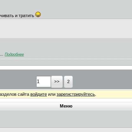
ачивать и тратить
и.…
Подробнее
2
разделов сайта
войдите
или
зарегистрируйтесь
.
Меню