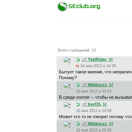
Всего сообщений: 13
off
YetiRider
, М
ts
16 мая 2012 в 14:29
Бытует такое мнение, что неприлич
Почему?
off
Nikitozzz
, М
16 мая 2012 в 14:43
В среде коллег -- чтобы не вызыват
off
byrO5
, М
16 мая 2012 в 14:59
Может кто то не говорит потому чт
off
Nikitozzz
, М
16 мая 2012 в 20:06