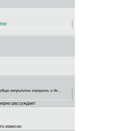
бнее
ообще неприлично говорить о де…
верно рассуждает
то извесно