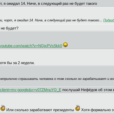
рт, я ожидал 14. Ниче, в следующий раз не будет такого
дели, чорт, я ожидал 14. Ниче, в следующий раз не будет такого…
Подро
 не будет?
youtube.com/watch?v=NGjxPVs5kk0
хотя бы за 2 недели.
неприлично спрашивать человека о том сколько он зарабатывает и в
&client=mv-google&v=y07ZMnuYQ_E
послушай Нефёдов об этом 
в
Или сколько зарабатвают президенты
Хотя формально э