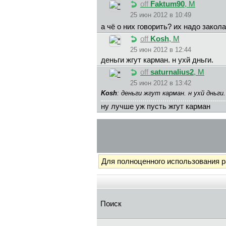
off
Faktum90
, М
25 июн 2012 в 10:49
а чё о них говорить? их надо закол
off
Kosh
, М
25 июн 2012 в 12:44
деньги жгут карман. н ухй дньги.
off
saturnalius2
, М
25 июн 2012 в 13:42
Kosh
: деньги жгут карман. н ухй дньг
ну лучше уж пусть жгут карман
Для полноценного использования 
Поиск