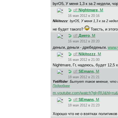
byrO5, У меня 1,3 к за 2 недели, чо
off
Nightmare
, М
16 мая 2012 в 20:16
Nikitozzz
: byrO5, У меня 1,3 к за 2 не
не будет такого?
Тоесть, и этого
off
Диего
, М
16 мая 2012 в 20:20
деньги, деньги - дребеденьги.
www.
off
Nikitozzz
, М
16 мая 2012 в 21:00
Nightmare, Гг, надеюсь, будет 12,5 
off
SEmans
, М
18 мая 2012 в 21:21
YetiRider
: Бытует такое мнение, что 
Подробнее
m.youtube.com/watch?gl=RU&hl=ru
off
SEmans
, М
18 мая 2012 в 21:23
Хорошо что не о взятках политико