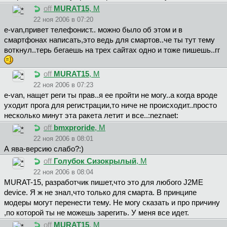
off
MURAT15
, М
22 ноя 2006 в 07:20
e-van,привет телефонист.. можно было об этом и в
смартфонах написать,это ведь для смартов..че ты тут тему
воткнул..терь бегаешь на трех сайтах одно и тоже пишешь..гг
off
MURAT15
, М
22 ноя 2006 в 07:23
e-van, нащет реги ты прав..я ее пройти не могу..а когда вроде
уходит прога для регистрации,то ниче не происходит..просто
несколько минут эта ракета летит и все..:neznaet:
off
bmxproride
, М
22 ноя 2006 в 08:01
А ява-версию слабо?:)
off
Голубок Сизокрылый
, М
22 ноя 2006 в 08:04
MURAT-15, разработчик пишет,что это для любого J2ME
device. Я ж не знал,что только для смарта. В принципе
модеры могут перенести тему. Не могу сказать и про причину
,по которой ты не можешь зарегить. У меня все идет.
off
MURAT15
, М