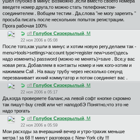
ушел глубоко в минус Возможно ,если вместо своего номера
введете номер друга,то можно стать телефонистом-
соединителем . Вобщем тестим . Да,слова "не могу зарегить "
просьба писать после нескольких попыток регистрации.
Прога рабочая 100%
off
Голубок Сизокрылый
, М
22 ноя 2006 в 05:08
После того,как ушли в минус и хотим новую регу,делаем так -
menu>tools>settings>account type>register new>user(здесь
надо изменить) password (можно не менять)>save . Все,у вас
новая рега. Добавляем в контакты номер и ник кого-хотим и
нажимаем Call . На вашу трубу через несколько секунд
перезванивает ихний коммутатор и потом соединяет вас .
off
Голубок Сизокрылый
, М
22 ноя 2006 в 05:17
Да,когда проверяете баланс,на левой софт кнопке скромно
так пишут-buy credit или чет наподобЭ Понятно,что это не
надо трогать
off
Голубок Сизокрылый
, М
22 ноя 2006 в 05:59
Мои расходы за вчерашний вечер и утро-трахик меньше
метра ! за 68 !! минут разговора с New-York city !!!