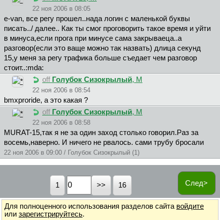
22 ноя 2006 в 08:05
e-van, все регу прошел..нада логин с маленькой буквы
писать../ далее.. Как ты смог проговорить такое время и уйти
в минуса,если прога при минусе сама закрываеца..а
разговор(если это ваще можно так назвать) длица секунд
15,у меня за регу трафика больше съедает чем разговор
стоит..:mda:
off
Голубок Сизокрылый
, М
22 ноя 2006 в 08:54
bmxproride, а это какая ?
off
Голубок Сизокрылый
, М
22 ноя 2006 в 08:58
MURAT-15,так я не за один заход столько говорил.Раз за
восемь,наверно. И ничего не рвалось. сами трубу бросали
22 ноя 2006 в 09:00 / Голубок Сизокрылый (1)
След>
1
16
Для полноценного использования разделов сайта
войдите
или
зарегистрируйтесь
.