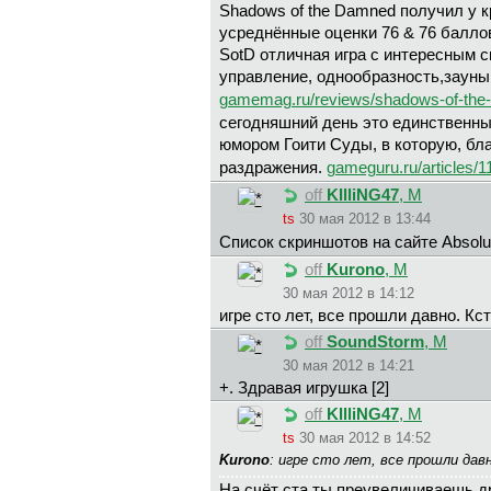
Shadows of the Damned получил у 
усреднённые оценки 76 & 76 балло
SotD отличная игра с интересным 
управление, однообразность,зауны
gamemag.ru/reviews/shadows-of-th
сегодняшний день это единственный
юмором Гоити Суды, в которую, бл
раздражения.
gameguru.ru/articles/1
off
KIlliNG47
, М
ts
30 мая 2012 в 13:44
Список скриншотов на сайте Absol
off
Kurono
, М
30 мая 2012 в 14:12
игре сто лет, все прошли давно. Кс
off
SoundStorm
, М
30 мая 2012 в 14:21
+. Здравая игрушка [2]
off
KIlliNG47
, М
ts
30 мая 2012 в 14:52
Kurono
: игре сто лет, все прошли да
На счёт ста ты преувеличиваешь д