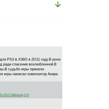
 для PS3 & X36O в 2О11 году.В роли
ад ради спасения возлюбленной.В
ры.В судьбе игры приняли
ля игры написал композитор Акира
oJsJGU3jM&gl=US