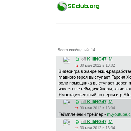
Всего сообщений: 14
off
KIlliNG47
, М
ts
30 мая 2012 в 13:02
Видеоигра в жанре экшн,разработан
главного героя выступает Гарсия Х
роли помощника выступает цереп п
известные геймдизайнеры,такие ка
Ямаока,известный по серии игр Silent
off
KIlliNG47
, М
ts
30 мая 2012 в 13:04
Геймплейный трейлер -
m.youtube
off
KIlliNG47
, М
ts
30 мая 2012 в 13:34