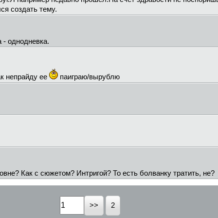
лся создать тему.
а - однодневка.
ак непрайду ее
паиграю/вырублю
вне? Как с сюжетом? Интригой? То есть болванку тратить, не?
2