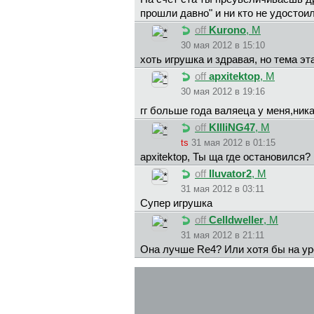
прошли давно" и ни кто не удостои
off
Kurono
, М
30 мая 2012 в 15:10
хоть игрушка и здравая, но тема эт
off
apxitektop
, М
30 мая 2012 в 19:16
гг больше года валяеца у меня,ник
off
KIlliNG47
, М
ts
31 мая 2012 в 01:15
apxitektop, Ты ща где остановился?
off
Iluvator2
, М
31 мая 2012 в 03:11
Супер игрушка
off
Celldweller
, М
31 мая 2012 в 21:11
Она лучше Re4? Или хотя бы на уро