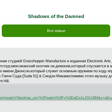
Shadows of the Damned
Все новые
ная студией Grasshopper Manufacture и изданная Electronic Arts
отспур,мексиканский охотник на демонов,который спускается в 
о имени Джонсон,который служит основным оружием по ходу иг
к Гоичи Суда [Suda 51] & Синдзи Миками;помимо этого музыку д
 Hill.
.com/watch?desktop_uri=%2Fwatch%3Fv%3DaEoJsJGU3jM&v=aE