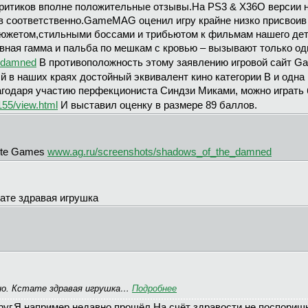
критиков вполне положительные отзывы.На PS3 & X36O версии
в соответственно.GameMAG оценил игру крайне низко присвоив 
сюжетом,стильными боссами и трибьютом к фильмам нашего детс
вная гамма и пальба по мешкам с кровью – вызывают только од
e-damned
В противоположность этому заявлению игровой сайт G
 в наших краях достойный эквивалент кино категории B и одна 
агодаря участию перфекциониста Синдзи Миками, можно играть б
155/view.html
И выставил оценку в размере 89 баллов.
ute Games
www.ag.ru/screenshots/shadows_of_the_damned
тате здравая игрушка
вно. Кстате здравая игрушка…
Подробнее
руг.Я например недавно прошёл.На счёт здравости не поспориш