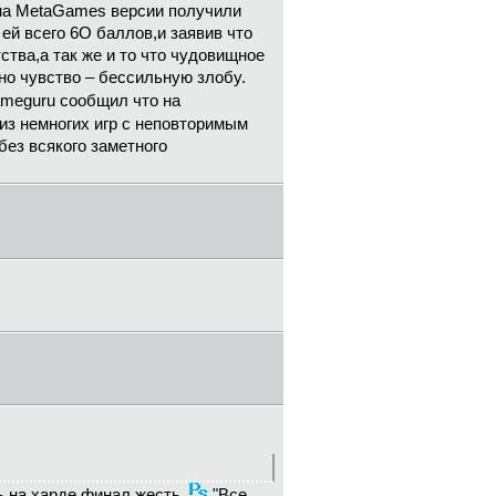
 на MetaGames версии получили
ей всего 6О баллов,и заявив что
тва,а так же и то что чудовищное
но чувство – бессильную злобу.
ameguru сообщил что на
из немногих игр с неповторимым
ез всякого заметного
ь,на харде финал жесть.
"Все