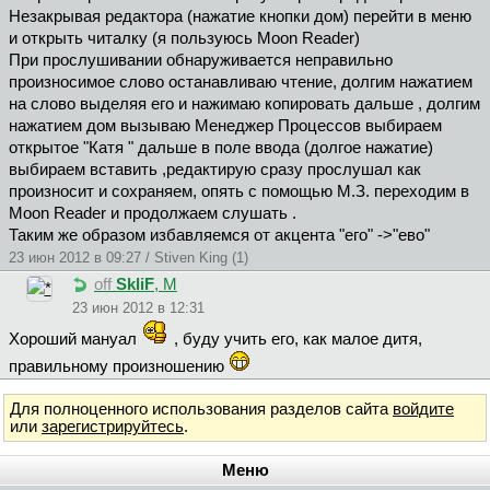
Незакрывая редактора (нажатие кнопки дом) перейти в меню
и открыть читалку (я пользуюсь Moon Reader)
При прослушивании обнаруживается неправильно
произносимое слово останавливаю чтение, долгим нажатием
на слово выделяя его и нажимаю копировать дальше , долгим
нажатием дом вызываю Менеджер Процессов выбираем
открытое "Катя " дальше в поле ввода (долгое нажатие)
выбираем вставить ,редактирую сразу прослушал как
произносит и сохраняем, опять с помощью M.З. переходим в
Moon Reader и продолжаем слушать .
Таким же образом избавляемся от акцента "его" ->"ево"
23 июн 2012 в 09:27 / Stiven King (1)
off
SkliF
, М
23 июн 2012 в 12:31
Хороший мануал
, буду учить его, как малое дитя,
правильному произношению
Для полноценного использования разделов сайта
войдите
или
зарегистрируйтесь
.
Меню