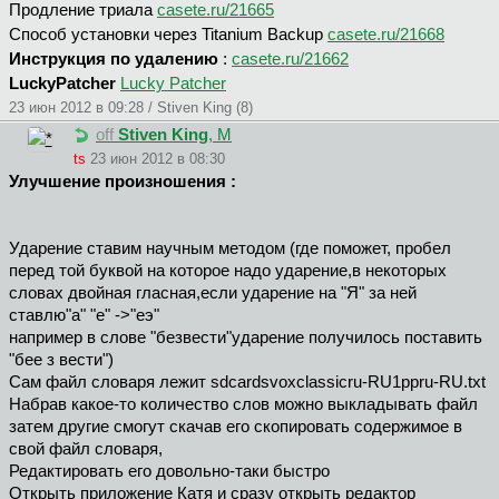
Продление триала
casete.ru/21665
Способ установки через Titanium Backup
casete.ru/21668
Инструкция по удалению
:
casete.ru/21662
LuckyPatcher
Lucky Patcher
23 июн 2012 в 09:28 / Stiven King (8)
off
Stiven King
, М
ts
23 июн 2012 в 08:30
Улучшение произношения :
Ударение ставим научным методом (где поможет, пробел
перед той буквой на которое надо ударение,в некоторых
словах двойная гласная,если ударение на "Я" за ней
ставлю"а" "е" ->"еэ"
например в слове "безвести"ударение получилось поставить
"бее з вести")
Cам файл словаря лежит sdcardsvoxclassicru-RU1ppru-RU.txt
Набрав какое-то количество слов можно выкладывать файл
затем другие смогут скачав его скопировать содержимое в
свой файл словаря,
Редактировать его довольно-таки быстро
Открыть приложение Катя и сразу открыть редактор