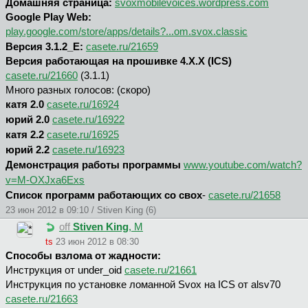
Домашняя страница:
svoxmobilevoices.wordpress.com
Google Play Web:
play.google.com/store/apps/details?...om.svox.classic
Версия 3.1.2_E:
casete.ru/21659
Версия работающая на прошивке 4.X.X (ICS)
casete.ru/21660
(3.1.1)
Много разных голосов: (скоро)
катя 2.0
casete.ru/16924
юрий 2.0
casete.ru/16922
катя 2.2
casete.ru/16925
юрий 2.2
casete.ru/16923
Демонстрация работы программы
www.youtube.com/watch?
v=M-OXJxa6Exs
Список программ работающих со свох
-
casete.ru/21658
23 июн 2012 в 09:10 / Stiven King (6)
off
Stiven King
, М
ts
23 июн 2012 в 08:30
Способы взлома от жадности:
Инструкция от under_oid
casete.ru/21661
Инструкция по установке ломанной Svox на ICS от alsv70
casete.ru/21663