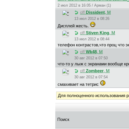
2 июл 2012 в 16:05 / Арман (1)
off
Dissident
, М
13 июл 2012 в 08:26
Дисплей жесть.
off
Stiven King
, М
13 июл 2012 в 08:44
телефон контрастов,что проц что э
off
Wk48
, М
30 авг 2012 в 07:50
что-то у лыж с экранами вообще кр
off
Zombeer
, М
30 авг 2012 в 07:54
смахивает на тетрис
Для полноценного использования 
Поиск