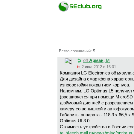
Всего сообщений: 5
off
Арман
, М
ts
2 июл 2012 в 16:01
Компания LG Electronics объявила 
Для дизайна смартфона характерны
износостойки покрытием корпуса.
Напомним, LG Optimus L5 получил 
(расширяется при помощи MicroSD е
дюймовый дисплей с разрешением 
камеру со вспышкой и автофокусом
Габариты аппарата - 118,3 x 66,5 x
Optimus UI 3.0.
Стоимость устройства в России сос
tel.hi-tech.mail.ru/news/misc/optimus