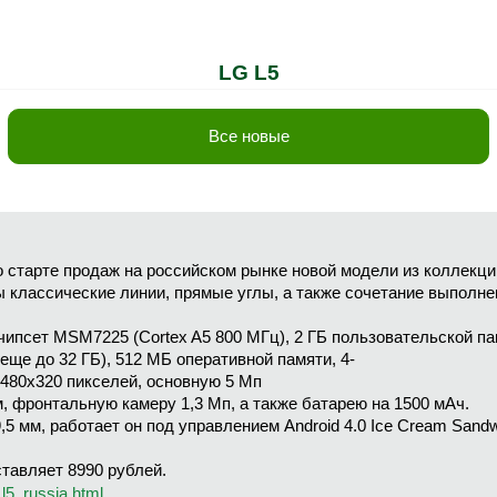
LG L5
Все новые
о старте продаж на российском рынке новой модели из коллекции 
 классические линии, прямые углы, а также сочетание выполн
чипсет MSM7225 (Cortex A5 800 МГц), 2 ГБ пользовательской п
ще до 32 ГБ), 512 МБ оперативной памяти, 4-
480х320 пикселей, основную 5 Мп
, фронтальную камеру 1,3 Мп, а также батарею на 1500 мАч.
 9,5 мм, работает он под управлением Android 4.0 Ice Cream San
тавляет 8990 рублей.
_l5_russia.html