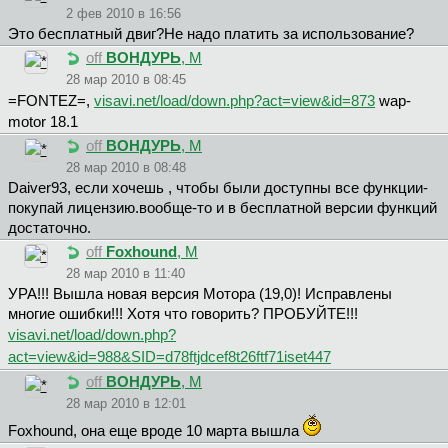
2 фев 2010 в 16:56
Это бесплатный двиг?Не надо платить за использование?
off
ВОНДУРЬ
, М
28 мар 2010 в 08:45
=FONTEZ=,
visavi.net/load/down.php?act=view&id=873
wap-
motor 18.1
off
ВОНДУРЬ
, М
28 мар 2010 в 08:48
Daiver93, если хочешь , чтобы были доступны все функции-
покупай лицензию.вообще-то и в бесплатной версии функций
достаточно.
off
Foxhound
, М
28 мар 2010 в 11:40
УРА!!! Вышла новая версия Мотора (19,0)! Исправлены
многие ошибки!!! Хотя что говорить? ПРОБУЙТЕ!!!
visavi.net/load/down.php?
act=view&id=988&SID=d78ftjdcef8t26ftf71iset447
off
ВОНДУРЬ
, М
28 мар 2010 в 12:01
Foxhound, она еще вроде 10 марта вышла