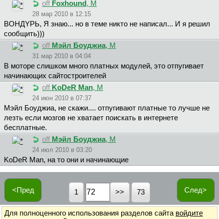
off
Foxhound
, М
28 мар 2010 в 12:15
BOHДYPЬ, Я знаю... но в теме никто не написал... И я решил
сообщить)))
off
Мэйл Боуджиа
, М
31 мар 2010 в 04:04
В моторе слишком много платных модулей, это отпугивает
начинающих сайтостроителей
off
KoDeR Man
, М
24 июн 2010 в 07:37
Mэйл Бoyджиa, не скажи.... отпугивают платные то лучше не
лезть если мозгов не хватает поискать в интернете
бесплатные.
off
Мэйл Боуджиа
, М
24 июл 2010 в 03:20
KoDeR Man, на то они и начинающие
<Пред
След>
1
73
Для полноценного использования разделов сайта
войдите