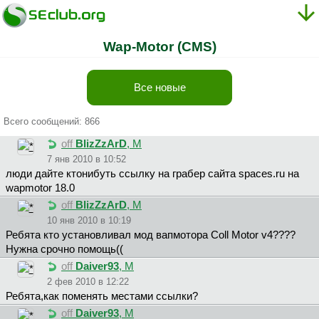
Wap-Motor (CMS)
Все новые
Всего сообщений: 866
off
BlizZzArD
, М
7 янв 2010 в 10:52
люди дайте ктонибуть ссылку на грабер сайта spaces.ru на
wapmotor 18.0
off
BlizZzArD
, М
10 янв 2010 в 10:19
Ребята кто установливал мод вапмотора Coll Motor v4????
Нужна срочно помощь((
off
Daiver93
, М
2 фев 2010 в 12:22
Ребята,как поменять местами ссылки?
off
Daiver93
, М