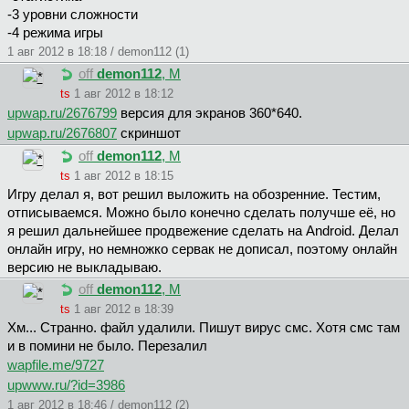
-3 уровни сложности
-4 режима игры
1 авг 2012 в 18:18 / demon112 (1)
off
demon112
, М
ts
1 авг 2012 в 18:12
upwap.ru/2676799
версия для экранов 360*640.
upwap.ru/2676807
скриншот
off
demon112
, М
ts
1 авг 2012 в 18:15
Игру делал я, вот решил выложить на обозренние. Тестим,
отписываемся. Можно было конечно сделать получше её, но
я решил дальнейшее продвежение сделать на Android. Делал
онлайн игру, но немножко сервак не дописал, поэтому онлайн
версию не выкладываю.
off
demon112
, М
ts
1 авг 2012 в 18:39
Хм... Странно. файл удалили. Пишут вирус смс. Хотя смс там
и в помини не было. Перезалил
wapfile.me/9727
upwww.ru/?id=3986
1 авг 2012 в 18:46 / demon112 (2)