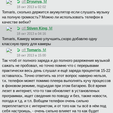
off
Dryunya
, М
18 окт 2013 в 02:02
Tomaris, сколько держится акумулятор если слушать музыку
на полную громкость? Можно ли использовать телефон в
качестве вебки?
off
Stiven King
, М
18 окт 2013 в 04:16
Tomaris, Камеру можно улучшить,скоро добавлю одну
классную прогу для камеры
off
Tomaris
, М
18 окт 2013 в 15:00
Так чтоб от полного заряда и до полного разряжения музыкой
сажать не пробовал, но точно помню что с перерывами
практически весь день слушал и ещё заряда процентов 15-22
оставалось. Точно ответить на этот вопрос наверно нельзя,
т.к. телефон может помимо плеера выполнять кучу процессов
в фоновом режиме, подъедая при этом батарею. Всё время
лезет в интернет, что-то там обновляет в установленых
программах, ищет сведения по поводу и без, также новости,
погода и т.д. и т.п. Вобщем телефон очень сильно
переплетается с интернетом, и от того как ты всё в нём под
себя настроишь, - очень сильно влияет на то как будет