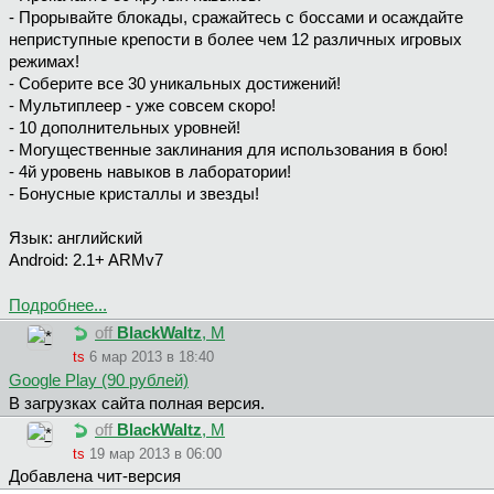
- Прорывайте блокады, сражайтесь с боссами и осаждайте
неприступные крепости в более чем 12 различных игровых
режимах!
- Соберите все 30 уникальных достижений!
- Мультиплеер - уже совсем скоро!
- 10 дополнительных уровней!
- Могущественные заклинания для использования в бою!
- 4й уровень навыков в лаборатории!
- Бонусные кристаллы и звезды!
Язык: английский
Android: 2.1+ ARMv7
Подробнее...
off
BlackWaltz
, М
ts
6 мар 2013 в 18:40
Google Play (90 рублей)
В загрузках сайта полная версия.
off
BlackWaltz
, М
ts
19 мар 2013 в 06:00
Добавлена чит-версия