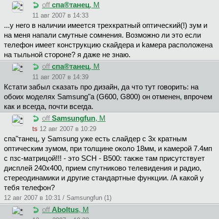
off
cпa®тaнeц
, М
11 авг 2007 в 14:33
...y него в наличии имеется трехкратный оптический(!) зум и
на меня напали смутные сомнения. Возможно ли это если
телефон имеет конструкцию скайдepa и kaмepa paспoлoжeнa
нa тыльнoй cтopoнe? я дaжe нe знaю.
off
cпa®тaнeц
, М
11 авг 2007 в 14:39
Кстати забыл сказать про дизайн, да что тут говорить: на
обоих моделях Samsung"a (G600, G800) он отменен, впрочем
как и всегда, почти всегда.
off
Samsungfun
, М
ts
12 авг 2007 в 10:29
cпa"тaнeц, у Samsung уже есть слайдер с 3х кратным
оптическим зумом, при толщине около 18мм, и камерой 7.4мп
с пзс-матрицой!!! - это SCH - B500: также там присутствует
дисплей 240х400, прием спутниково телевидения и радио,
стереодинамики и другие стандартные функции. /А какой у
тебя телефон?
12 авг 2007 в 10:31 / Samsungfun (1)
off
Aboltus
, М