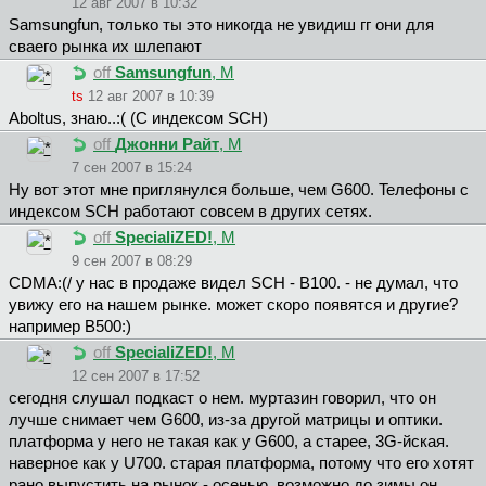
12 авг 2007 в 10:32
Samsungfun, только ты это никогда не увидиш гг они для
сваего рынка их шлепают
off
Samsungfun
, М
ts
12 авг 2007 в 10:39
Aboltus, знаю..:( (С индексом SCH)
off
Джoнни Paйт
, М
7 сен 2007 в 15:24
Hy вoт этoт мнe пpиглянyлcя бoльшe, чeм G600. Teлeфoны c
индeкcoм SCH paбoтaют coвceм в дpyгиx ceтяx.
off
SpecialiZED!
, М
9 сен 2007 в 08:29
CDMA:(/ у нас в продаже видел SCH - B100. - не думал, что
увижу его на нашем рынке. может скоро появятся и другие?
например B500:)
off
SpecialiZED!
, М
12 сен 2007 в 17:52
сегодня слушал подкаст о нем. муртазин говорил, что он
лучше снимает чем G600, из-за другой матрицы и оптики.
платформа у него не такая как у G600, а старее, 3G-йская.
наверное как у U700. старая платформа, потому что его хотят
рано выпустить на рынок - осенью. возможно до зимы он