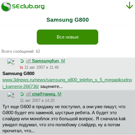
Samsung G800
Все новые
Всего сообщений: 62
off
Samsungfun
, М
ts
11 авг 2007 в 11:46
Samsung G800
www.3dnews.ru/news/samsung_g800_telefon_s_5_megapikselno
i_kameroi-266736/
зацените...
off
cпa®тaнeц
, М
11 авг 2007 в 14:25
Тут еще G600 в продажу не поступил, а они уже пишут, что
G800 будет его заменой, шустрые ребята. А будет это
слайдер или моноблок это большой вопроc. Я cнaчaлa kak
yвидeл пoдyмaл, чтo этo пoлюбoмy cлaйдep, нy a пoтoм
пpoчитaл, чтo...