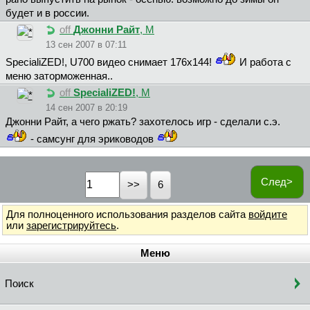
будет и в россии.
off
Джoнни Paйт
, М
13 сен 2007 в 07:11
SpecialiZED!, U700 видeo cнимaeт 176x144!
И paбoтa c
мeню зaтopмoжeннaя..
off
SpecialiZED!
, М
14 сен 2007 в 20:19
Джoнни Paйт, а чего ржать? захотелось игр - сделали с.э.
- самсунг для эриководов
След>
6
Для полноценного использования разделов сайта
войдите
или
зарегистрируйтесь
.
Меню
Поиск