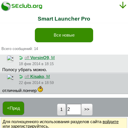
Smart Launcher Pro
Все новые
Всего сообщений: 14
off
VorsinO9
, М
18 фев 2014 в 18:15
Полосу убрать можно.
off
Kisako
, М
22 фев 2014 в 18:59
отличный лончер
<Пред
1
Для полноценного использования разделов сайта
войдите
или
зарегистрируйтесь
.