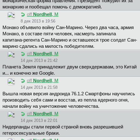
монархическая форма правления. Президент пожурил их за
монархию и пообещал помочь с демократией.
off
Nordhell
, М
8 дек 2013 в 19:56
Монако объявило войну Сан-Марино. Через два часа, армия
Монако, в составе пяти человек, насмерть запинала
капитана-регента Сан-Марино и оставшееся трое солдат Сан-
марино сдались на милость победителям.
off
Nordhell
, М
14 дек 2013 в 21:42
Планета Земля принадлежит двум сверхдержавам, это Китай
и... и конечно же Google.
off
Nordhell
, М
14 дек 2013 в 21:58
Вышла новая версия андроида 76.1.2 Смартфоны научились
производить себя сами и восстав, из пепла ядерного огня,
начали войну на уничтожение человечества.
off
Nordhell
, М
14 дек 2013 в 22:01
Нидерланды стали первой страной вновь разрешившей
гетеросексуальные браки.