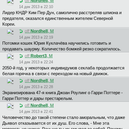
off
Nordhell
, М
14 дек 2013 в 22:10
Лидер КНДР Ким Пер Дун, самолично расстреляв шпиона и
предателя, оказался единственным жителем Северной
Кореи.
off
Nordhell
, М
14 дек 2013 в 22:19
Потомки кошек Юрия Куклачёва научились готовить и
продавать шаурму. Количество бомжей резко сократилось.
off
Robert3
, М
14 дек 2013 в 22:24
2050-й год, у некоторых индивидумов секлаба продолжается
белая горячка в связи с переходом на новый движок.
off
Nordhell
, М
14 дек 2013 в 22:28
Экранизирована 47-я книга Джоан Роулинг о Гарри Поттере -
Гарри Поттер и дары престарелым.
off
Nordhell
, М
14 дек 2013 в 22:41
Человечество до такой степени стало аморальным, что даже
Дьявол отказывается от их душ. Его слова, - Мне эта