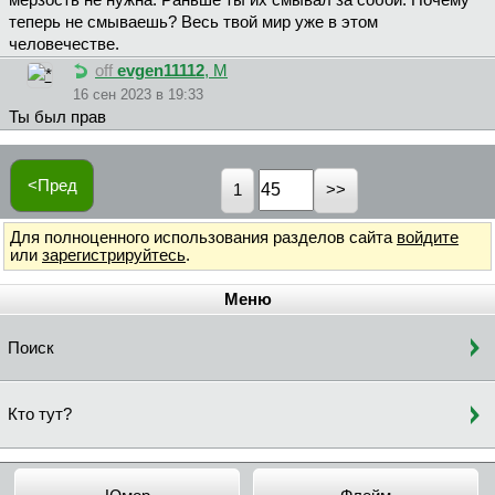
мерзость не нужна. Раньше ты их смывал за собой. Почему
теперь не смываешь? Весь твой мир уже в этом
человечестве.
off
evgen11112
, М
16 сен 2023 в 19:33
Ты был прав
<Пред
1
Для полноценного использования разделов сайта
войдите
или
зарегистрируйтесь
.
Меню
Поиск
Кто тут?