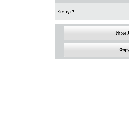
Кто тут?
Игры 
Фор