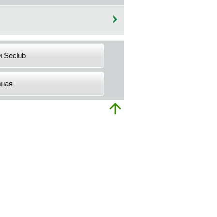
и Seclub
вная