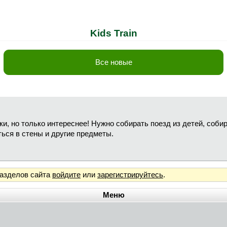
Kids Train
Все новые
ки, но только интереснее! Нужно собирать поезд из детей, соби
ься в стены и другие предметы.
разделов сайта
войдите
или
зарегистрируйтесь
.
Меню