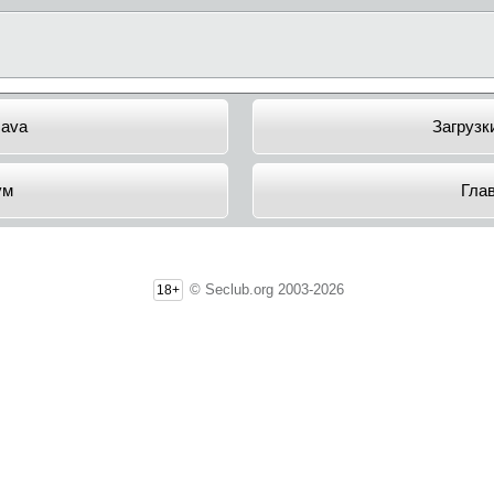
Java
Загрузк
ум
Гла
© Seclub.org 2003-2026
18+