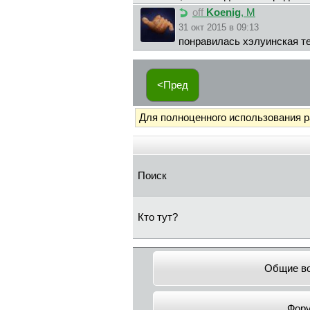
off
Koenig
, М
31 окт 2015 в 09:13
понравилась хэлуинская те
<Пред
Для полноценного использования 
Поиск
Кто тут?
Общие в
Фор