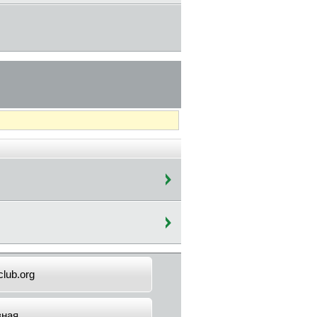
lub.org
вная