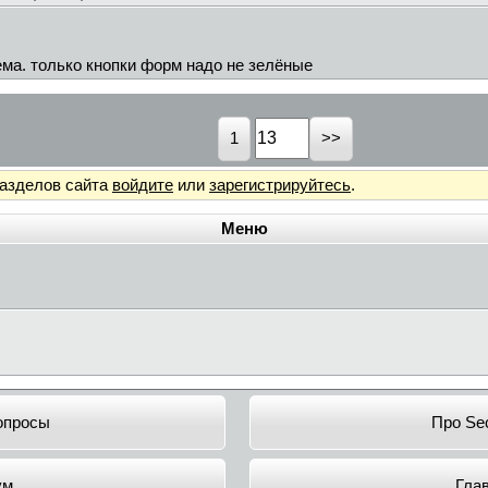
ма. только кнопки форм надо не зелёные
1
разделов сайта
войдите
или
зарегистрируйтесь
.
Меню
опросы
Про Sec
ум
Гла