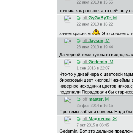
22 июл 2013 в 15:55
точняк. как раньше. а то сейчас у 
off
GyGaByTe
, М
22 июл 2013 в 16:22
зачем красным
Это совсем с т
off
Jayson
, М
28 июл 2013 в 19:44
Да черной теме туговато видно,ес
off
Gedemin
, М
1 сен 2013 в 22:07
Что-то у дизайнера с цветовой гар
бирюзовый цвет кнопок.Никнеймы в
наверное исходники цветов ников
подогнали.Порадовали бы стариков
off
master
, М
25 фев 2014 в 16:15
Про темы забыли совсем. Надо бы е
off
Мадленка
, Ж
7 окт 2015 в 08:45
Gedemin, Вот это дельное предложен