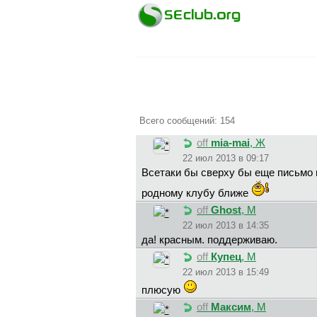
Всего сообщений: 154
off
mia-mai
, Ж
22 июл 2013 в 09:17
Всетаки бы сверху бы еще письмо 
родному клубу ближе
off
Ghost
, М
22 июл 2013 в 14:35
да! красным. поддерживаю.
off
Купец
, М
22 июл 2013 в 15:49
плюсую
off
Максим
, М