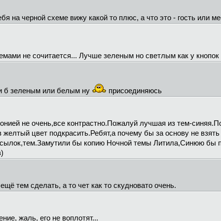
себя на черной схеме вижу какой то плюс, а что это - гость или 
емами не сочитается... Лучше зеленым но светлым как у кнопок
ли б зеленым или белым ну
присоединяюсь
монией не очень,все контрастно.Пожалуй лучшая из тем-синяя.
 желтый цвет подкрасить.Ребят,а почему бы за основу не взят
,ссылок,тем.Замутили бы копию Ночной темы Литила,Синюю бы 
)
щё тем сделать, а то чет как то скудновато очень.
ие, жаль, его не воплотят...