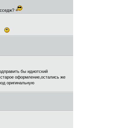
месседж?
Подправить бы идиотский
ь старое оформление,остались же
под оригинальную