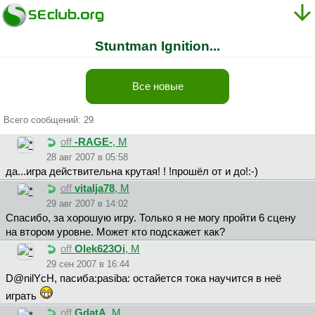
Stuntman Ignition...
Все новые
Всего сообщений: 29
off
-RAGE-
, М
28 авг 2007 в 05:58
да...игра действительна крутая! ! !прошёл от и до!:-)
off
vitalja78
, М
29 авг 2007 в 14:02
Спасибо, за хорошую игру. Только я не могу пройти 6 сцену
на втором уровне. Может кто подскажет как?
off
Olek623Oi
, М
29 сен 2007 в 16:44
D@nilYcH, пасиба:pasiba: остайется тока научится в неё
играть
off
GdatA
, М