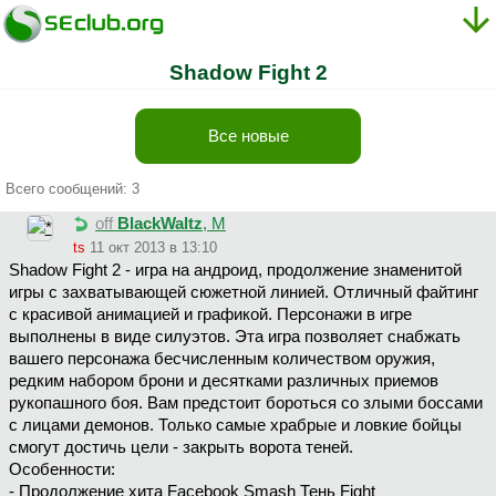
Shadow Fight 2
Все новые
Всего сообщений: 3
off
BlackWaltz
, М
ts
11 окт 2013 в 13:10
Shadow Fight 2 - игра на андроид, продолжение знаменитой
игры с захватывающей сюжетной линией. Отличный файтинг
с красивой анимацией и графикой. Персонажи в игре
выполнены в виде силуэтов. Эта игра позволяет снабжать
вашего персонажа бесчисленным количеством оружия,
редким набором брони и десятками различных приемов
рукопашного боя. Вам предстоит бороться со злыми боссами
с лицами демонов. Только самые храбрые и ловкие бойцы
смогут достичь цели - закрыть ворота теней.
Особенности:
- Продолжение хита Facebook Smash Тень Fight