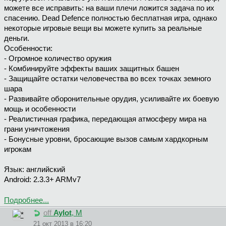
можете все исправить: на ваши плечи ложится задача по их
спасению. Dead Defence полностью бесплатная игра, однако
некоторые игровые вещи вы можете купить за реальные
деньги.
Особенности:
- Огромное количество оружия
- Комбинируйте эффекты ваших защитных башен
- Защищайте остатки человечества во всех точках земного
шара
- Развивайте оборонительные орудия, усиливайте их боевую
мощь и особенности
- Реалистичная графика, передающая атмосферу мира на
грани уничтожения
- Бонусные уровни, бросающие вызов самым хардкорным
игрокам
Язык: английский
Android: 2.3.3+ ARMv7
Подробнее...
off
Aylot
, М
21 окт 2013 в 16:20