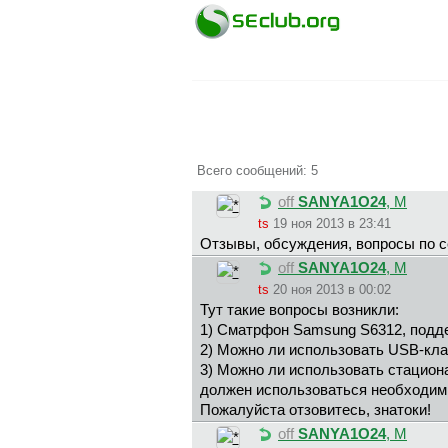
Всего сообщений: 5
off
SANYA1O24
, М
ts
19 ноя 2013 в 23:41
Отзывы, обсуждения, вопросы по 
off
SANYA1O24
, М
ts
20 ноя 2013 в 00:02
Тут такие вопросы возникли:
1) Сматрфон Samsung S6312, подд
2) Можно ли использовать USB-клав
3) Можно ли использовать стацион
должен использоваться необходимы
Пожалуйста отзовитесь, знатоки!
off
SANYA1O24
, М