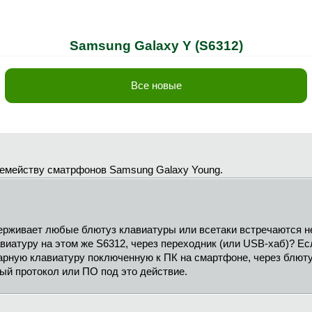
Samsung Galaxy Y (S6312)
Все новые
семейству сматрфонов Samsung Galaxy Young.
ерживает любые блютуз клавиатуры или всетаки встречаются н
иатуру на этом же S6312, через переходник (или USB-хаб)? Есл
арную клавиатуру поключенную к ПК на смартфоне, через блют
й протокол или ПО под это действие.