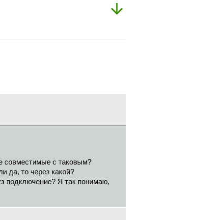
е совместимые с таковым?
и да, то через какой?
уз подключение? Я так понимаю,