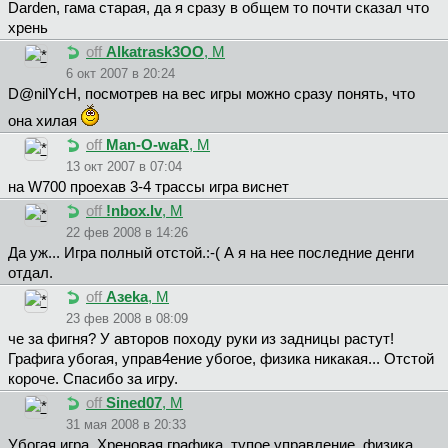
Darden, гама старая, да я сразу в общем то почти сказал что
хрень
off
Alkatrask3OO
, М
6 окт 2007 в 20:24
D@nilYcH, посмотрев на вес игры можно сразу понять, что
она хилая
off
Man-O-waR
, М
13 окт 2007 в 07:04
на W700 проехав 3-4 трассы игра виснет
off
!nbox.lv
, М
22 фев 2008 в 14:26
Да уж... Игра полный отстой.:-( А я на нее последние денги
отдал.
off
Aзeka
, М
23 фев 2008 в 08:09
че за фигня? У авторов походу руки из задницы растут!
Графига убогая, управ4ение убогое, физика никакая... Отстой
короче. Спасибо за игру.
off
Sined07
, М
31 мая 2008 в 20:33
Убогая игра. Хреновая графика, тупое управление, физика