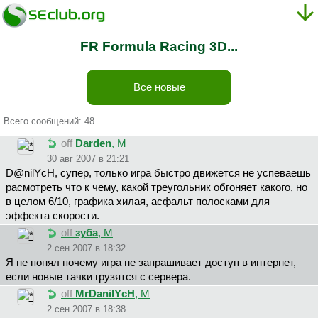
FR Formula Racing 3D...
Все новые
Всего сообщений: 48
off
Darden
, М
30 авг 2007 в 21:21
D@nilYcH, супер, только игра быстро движется не успеваешь
расмотреть что к чему, какой треугольник обгоняет какого, но
в целом 6/10, графика хилая, асфальт полосками для
эффекта скорости.
off
зyбa
, М
2 сен 2007 в 18:32
Я не понял почему игра не запрашивает доступ в интернет,
если новые тачки грузятся с сервера.
off
MrDanilYcH
, М
2 сен 2007 в 18:38