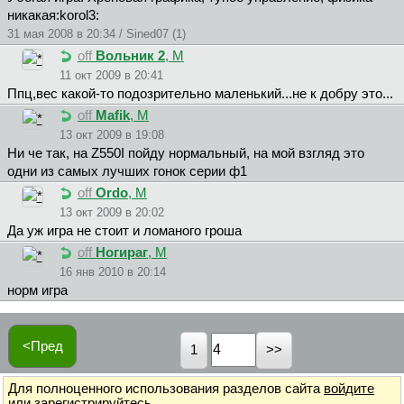
никакая:korol3:
31 мая 2008 в 20:34 / Sined07 (1)
off
Вольник 2
, М
11 окт 2009 в 20:41
Ппц,вес какой-то подозрительно маленький...не к добру это...
off
Mafik
, М
13 окт 2009 в 19:08
Ни че так, на Z550I пойду нормальный, на мой взгляд это
одни из самых лучших гонок серии ф1
off
Ordo
, М
13 окт 2009 в 20:02
Да уж игра не стоит и ломаного гроша
off
Hoгиpaг
, М
16 янв 2010 в 20:14
норм игра
<Пред
1
Для полноценного использования разделов сайта
войдите
или
зарегистрируйтесь
.