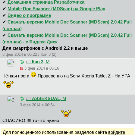
✔
Домашняя страница Разработчика
✔
Mobile Doc Scanner (MDScan) на Google Play
✔
Видео о программе
✔
Скачать версию Mobile Doc Scanner (MDScan) 2.0.42 Full
(полная)
✔
Скачать версию Mobile Doc Scanner (MDScan) 2.0.42 Full
(полная) - с Яндекс Диск
Для смартфонов с Android 2.2 и выше
3 фев 2014 в 06:22 / Кан 3 (2)
off
Кан 3
, М
ts
3 фев 2014 в 06:16
Чёткая прога
Проверенно на Sony Xperia Tablet Z - На УРА !
off
ASSEKSUAL
, М
3 фев 2014 в 06:34
СПАСИБО !!!! то что нужно
Для полноценного использования разделов сайта
войдите