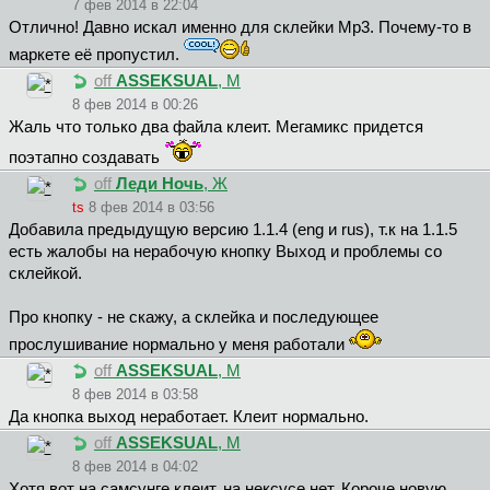
7 фев 2014 в 22:04
Отлично! Давно искал именно для склейки Мр3. Почему-то в
маркете её пропустил.
off
ASSEKSUAL
, М
8 фев 2014 в 00:26
Жаль что только два файла клеит. Мегамикс придется
поэтапно создавать
off
Леди Ночь
, Ж
ts
8 фев 2014 в 03:56
Добавила предыдущую версию 1.1.4 (eng и rus), т.к на 1.1.5
есть жалобы на нерабочую кнопку Выход и проблемы со
склейкой.
Про кнопку - не скажу, а склейка и последующее
прослушивание нормально у меня работали
off
ASSEKSUAL
, М
8 фев 2014 в 03:58
Да кнопка выход неработает. Клеит нормально.
off
ASSEKSUAL
, М
8 фев 2014 в 04:02
Хотя вот на самсунге клеит, на нексусе нет. Короче новую