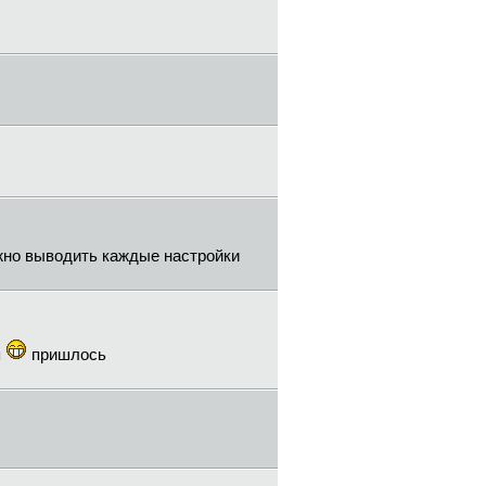
ожно выводить каждые настройки
я
пришлось