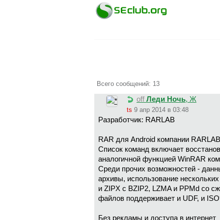
Всего сообщений: 13
off
Леди Ночь
, Ж
ts
9 апр 2014 в 03:48
Разработчик: RARLAB
RAR для Android компании RARLAB с
Список команд включает восстано
аналогичной функцией WinRAR ко
Среди прочих возможностей - данн
архивы, использование нескольких
и ZIPX с BZIP2, LZMA и PPMd со с
файлов поддерживает и UDF, и IS
Без рекламы и доступа в интернет