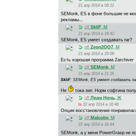
21 апр 2014 в 08:22
SEMonk, ES в фоне большие не мо
рекламы...
off
SkliF
, М
21 апр 2014 в 18:42
SEMonk, ES умеет создавать rar?
off
Zeon2OO7
, М
21 апр 2014 в 20:08
Есть хорошая программа Zarchiver
off
SEMonk
, М
21 апр 2014 в 21:25
SkliF
: SEMonk, ES умеет создавать r
Не
тока зип. Норм софтина пол
off
Леди Ночь
, Ж
ts
22 апр 2014 в 10:48
Опция восстановления понравилась
off
Malcolm
, М
22 апр 2014 в 16:44
SEMonk, а у меня PowerGrasp не п