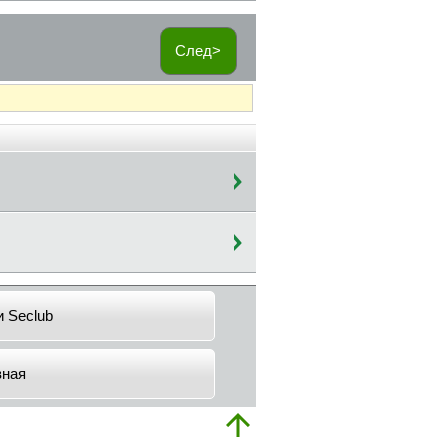
След>
и Seclub
вная