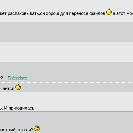
жет распаковывать,он хорош для переноса файлов
а этот мож
ar?…
Подробнее
учается
. И пригодилась.
онятный, что ли?