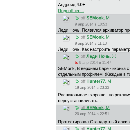
Андроид 4.0+
Подробнее...
off
SEMonk
, М
9 апр 2014 в 10:53
Леди Ночь, Появился архиватор пр
off
SEMonk
, М
9 апр 2014 в 11:10
Леди Ночь, Как настроить парамет
off
Леди Ночь
, Ж
ts
9 апр 2014 в 11:47
SEMonk, В верхнем баре - иконка 
отдельным профилем. (Каждые в то
off
Hunter77
, М
19 апр 2014 в 23:33
Распаковывает хорошо...но реклам
переустанавливать...
off
SEMonk
, М
20 апр 2014 в 22:51
Протестировал.Стандартный архив
off
Hunter77
, М