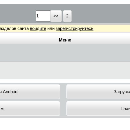
2
разделов сайта
войдите
или
зарегистрируйтесь
.
Меню
 Android
Загрузк
ум
Гла