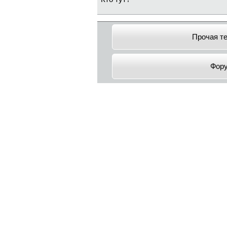
Прочая т
Фор