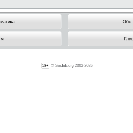
ематика
Обо 
ум
Гла
© Seclub.org 2003-2026
18+