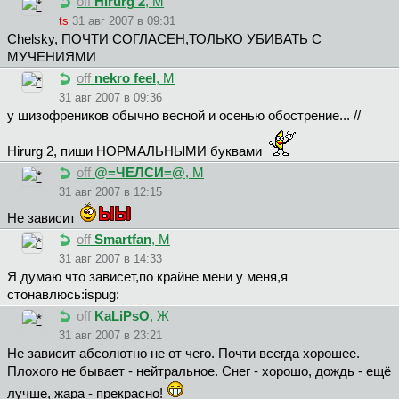
off
Hirurg 2
, М
ts
31 авг 2007 в 09:31
Chelsky, ПОЧТИ СОГЛАСЕН,ТОЛЬКО УБИВАТЬ С
МУЧЕНИЯМИ
off
nekro feel
, М
31 авг 2007 в 09:36
у шизофреников обычно весной и осенью обострение... //
Hirurg 2, пиши НОРМАЛЬНЫМИ буквами
off
@=ЧEЛCИ=@
, М
31 авг 2007 в 12:15
Не зависит
off
Smartfan
, М
31 авг 2007 в 14:33
Я думаю что зависет,по крайне мени у меня,я
стонавлюсь:ispug:
off
KaLiPsO
, Ж
31 авг 2007 в 23:21
Не зависит абсолютно не от чего. Почти всегда хорошее.
Плохого не бывает - нейтральное. Снег - хорошо, дождь - ещё
лучше, жара - прекрасно!