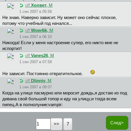
off
Холвет
, М
1 сен 2007 в 05:58
Не знаю. Наверно зависит. Ну может оно сейчас плохое,
потому что учебный год начался...
off
Wow4ik
, М
1 сен 2007 в 06:10
Никогда! Если у меня настроение супер, его никто мне не
испортит!
off
Vanes26
, М
1 сен 2007 в 07:58
Не зависит. Постоянно отвратительное.
off
Dlinniy
, М
1 сен 2007 в 08:07
Когда на улице пасмурно или моросит дождь,я достаю из под
дивана свой большой топор и иду на улицу,и тогда всем
пипец.А в полнолуние:vampir:
След>
7