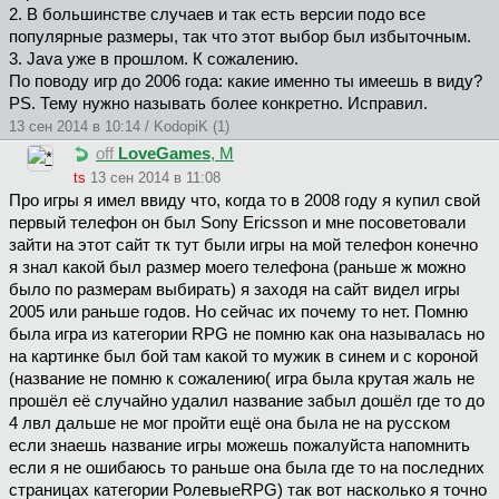
2. В большинстве случаев и так есть версии подо все
популярные размеры, так что этот выбор был избыточным.
3. Java уже в прошлом. К сожалению.
По поводу игр до 2006 года: какие именно ты имеешь в виду?
PS. Тему нужно называть более конкретно. Исправил.
13 сен 2014 в 10:14 / KodopiK (1)
off
LoveGames
, М
ts
13 сен 2014 в 11:08
Про игры я имел ввиду что, когда то в 2008 году я купил свой
первый телефон он был Sony Ericsson и мне посоветовали
зайти на этот сайт тк тут были игры на мой телефон конечно
я знал какой был размер моего телефона (раньше ж можно
было по размерам выбирать) я заходя на сайт видел игры
2005 или раньше годов. Но сейчас их почему то нет. Помню
была игра из категории RPG не помню как она называлась но
на картинке был бой там какой то мужик в синем и с короной
(название не помню к сожалению( игра была крутая жаль не
прошёл её случайно удалил название забыл дошёл где то до
4 лвл дальше не мог пройти ещё она была не на русском
если знаешь название игры можешь пожалуйста напомнить
если я не ошибаюсь то раньше она была где то на последних
страницах категории РолевыеRPG) так вот насколько я точно