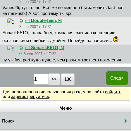
8 сен 2007 в 17:31
Vanes26, тут точно: Всё же не мешало бы заменить fast-port
на mini-usb:) А вот про тему ты зря.
off
Double-teen
, М
8 сен 2007 в 17:31
SonarikK51O, слава богу, компания сменила концепцию,
осознав свои ошибки с джойем. Перейдя на навикеи...
off
SonarikK51O
, М
ts
8 сен 2007 в 17:32
ну уж fast port куда лучше, чем разьем третьего поколения
След>
136
Для полноценного использования разделов сайта
войдите
или
зарегистрируйтесь
.
Меню
Поиск