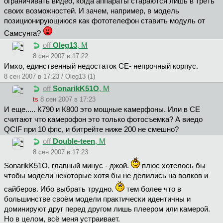
ограничивать видео, когда аппараты стараются лишь в треть
своих возможностей. И зачем, например, в модель
позиционирующиюся как фототелефон ставить модуль от
Самсунга?
off
Oleg13
, М
8 сен 2007 в 17:22
Имхо, единственный недостаток СЕ- непрочный корпус.
8 сен 2007 в 17:23 / Oleg13 (1)
off
SonarikK51O
, М
ts
8 сен 2007 в 17:23
И еще..... К790 и К800 это мощные камерфоны. Или в СЕ
считают что камерофон это только фотосъемка? А виедо
QCIF при 10 фпс, и битрейте ниже 200 не смешно?
off
Double-teen
, М
8 сен 2007 в 17:23
SonarikK51O, главный минус - джой.
плюс хотелось бы
чтобы модели некоторые хотя бы не делились на волков и
сайберов. Ибо выбрать трудно.
тем более что в
большинстве своём модели практически идентичны и
доминируют друг перед другом лишь плеером или камерой.
Но в целом, всё меня устраивает.