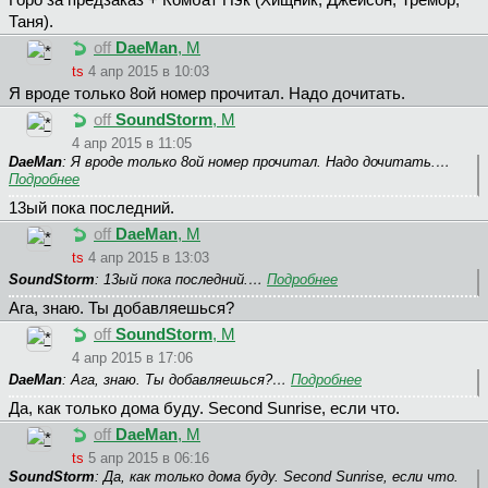
Горо за предзаказ + Комбат Пэк (Хищник, Джейсон, Тремор,
Таня).
off
DaeMan
, М
ts
4 апр 2015 в 10:03
Я вроде только 8ой номер прочитал. Надо дочитать.
off
SoundStorm
, М
4 апр 2015 в 11:05
DaeMan
: Я вроде только 8ой номер прочитал. Надо дочитать.…
Подробнее
13ый пока последний.
off
DaeMan
, М
ts
4 апр 2015 в 13:03
SoundStorm
: 13ый пока последний.…
Подробнее
Ага, знаю. Ты добавляешься?
off
SoundStorm
, М
4 апр 2015 в 17:06
DaeMan
: Ага, знаю. Ты добавляешься?…
Подробнее
Да, как только дома буду. Second Sunrise, если что.
off
DaeMan
, М
ts
5 апр 2015 в 06:16
SoundStorm
: Да, как только дома буду. Second Sunrise, если что.