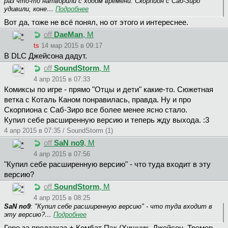
раз что-то натворили с ходом времени. Скорпион с Саб-Зиро
удивили, коне…
Подробнее
Вот да, тоже не всё понял, но от этого и интереснее.
off
DaeMan
, М
ts
14 мар 2015 в 09:17
В DLC Джейсона дадут.
off
SoundStorm
, М
4 апр 2015 в 07:33
Комиксы по игре - прямо "Отцы и дети" какие-то. Сюжетная
ветка с Коталь Каном понравилась, правда. Ну и про
Скорпиона с Саб-Зиро все более менее ясно стало.
Купил себе расширенную версию и теперь жду выхода. :3
4 апр 2015 в 07:35 / SoundStorm (1)
off
SaN no9
, М
4 апр 2015 в 07:56
"Купил себе расширенную версию" - что туда входит в эту
версию?
off
SoundStorm
, М
4 апр 2015 в 08:25
SaN no9
: "Купил себе расширенную версию" - что туда входит в
эту версию?…
Подробнее