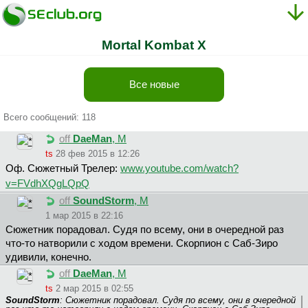
Mortal Kombat X
Все новые
Всего сообщений: 118
off
DaeMan
, М
ts
28 фев 2015 в 12:26
Оф. Сюжетный Трелер:
www.youtube.com/watch?
v=FVdhXQgLQpQ
off
SoundStorm
, М
1 мар 2015 в 22:16
Сюжетник порадовал. Судя по всему, они в очередной раз
что-то натворили с ходом времени. Скорпион с Саб-Зиро
удивили, конечно.
off
DaeMan
, М
ts
2 мар 2015 в 02:55
SoundStorm
: Сюжетник порадовал. Судя по всему, они в очередной