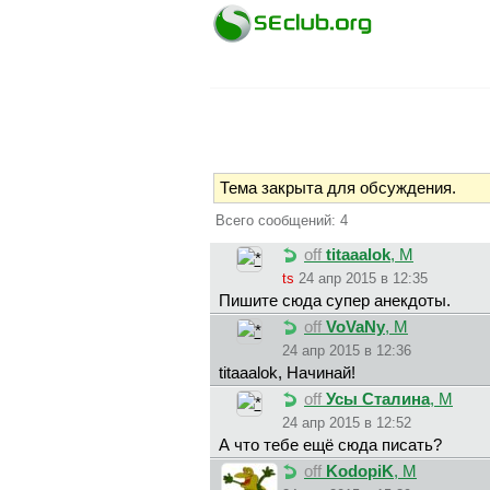
Тема закрыта для обсуждения.
Всего сообщений: 4
off
titaaalok
, М
ts
24 апр 2015 в 12:35
Пишите сюда супер анекдоты.
off
VoVaNy
, М
24 апр 2015 в 12:36
titaaalok, Начинай!
off
Усы Сталина
, М
24 апр 2015 в 12:52
А что тебе ещё сюда писать?
off
KodopiK
, М