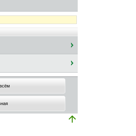
всём
вная