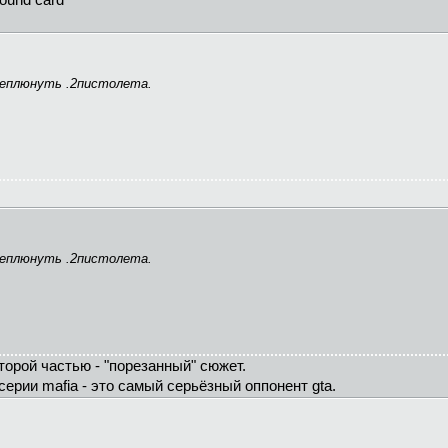
Sound card
ереплюнуть .2пистолета.
ереплюнуть .2пистолета.
торой частью - "порезанный" сюжет.
серии mafia - это самый серьёзный оппонент gta.