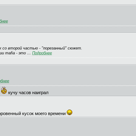
бнее
ак со второй частью - "порезанный" сюжет.
ии mafia - это …
Подробнее
обнее
л
кучу часов наиграл
доровенный кусок моего времени