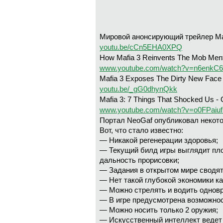
Мировой анонсирующий трейлер Maf
youtu.be/cCn5EHA0XPQ
How Mafia 3 Reinvents The Mob Ment
www.youtube.com/watch?v=n6enkC6
Mafia 3 Exposes The Dirty New Fac
youtu.be/_gG0dhynQkk
Mafia 3: 7 Things That Shocked Us 
www.youtube.com/watch?v=o0FPaiu
Портал NeoGaf опубликовал некоторы
Вот, что стало известно:
— Никакой регенерации здоровья;
— Текущий билд игры выглядит пло
дальность прорисовки;
— Задания в открытом мире сводятс
— Нет такой глубокой экономики как
— Можно стрелять и водить однов
— В игре предусмотрена возможнос
— Можно носить только 2 оружия;
— Искусственный интеллект ведет 