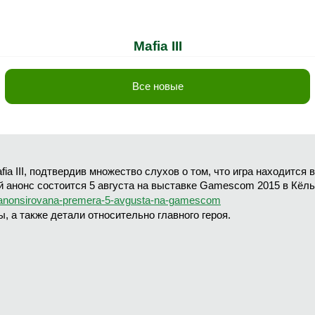
Mafia III
Все новые
a III, подтвердив множество слухов о том, что игра находится 
й анонс состоится 5 августа на выставке Gamescom 2015 в Кёль
ii-anonsirovana-premera-5-avgusta-na-gamescom
, а также детали относительно главного героя.