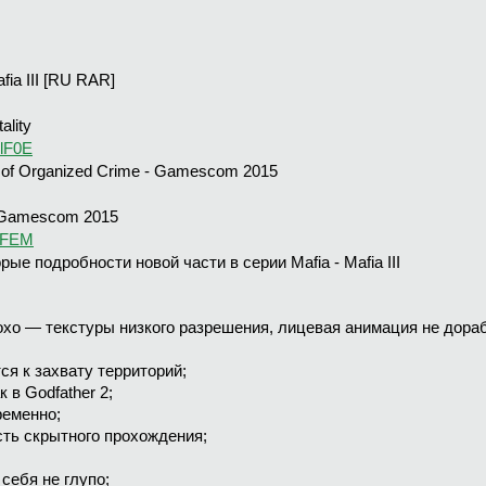
ia III [RU RAR]
ality
lF0E
e of Organized Crime - Gamescom 2015
- Gamescom 2015
fFEM
е подробности новой части в серии Mafia - Mafia III
хо — текстуры низкого разрешения, лицевая анимация не дорабо
я к захвату территорий;
 в Godfather 2;
ременно;
ть скрытного прохождения;
себя не глупо;