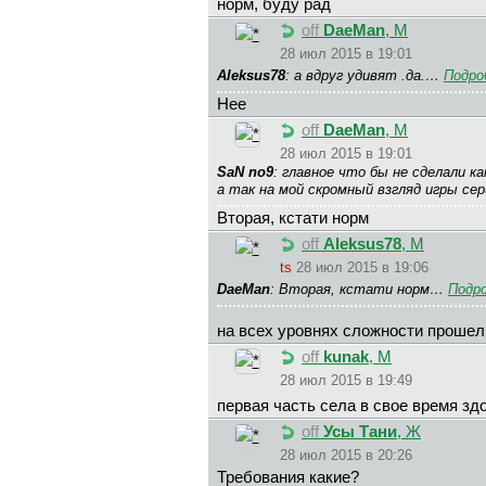
норм, буду рад
off
DaeMan
, М
28 июл 2015 в 19:01
Aleksus78
: а вдруг удивят .да.…
Подро
Нее
off
DaeMan
, М
28 июл 2015 в 19:01
SaN no9
: главное что бы не сделали к
а так на мой скромный взгляд игры сер
Вторая, кстати норм
off
Aleksus78
, М
ts
28 июл 2015 в 19:06
DaeMan
: Вторая, кстати норм…
Подр
на всех уровнях сложности проше
off
kunak
, М
28 июл 2015 в 19:49
первая часть села в свое время з
off
Усы Тани
, Ж
28 июл 2015 в 20:26
Требования какие?