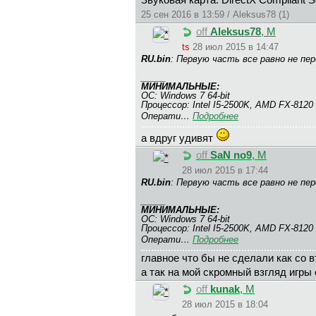
Звуковая карта: DirectX Compliant 
25 сен 2016 в 13:59 / Aleksus78 (1)
off
Aleksus78
, М
ts
28 июл 2015 в 14:47
RU.bin
: Первую часть все равно не п
_____
МИНИМАЛЬНЫЕ:
ОС: Windows 7 64-bit
Процессор: Intel I5-2500K, AMD FX-8120
Операти…
Подробнее
а вдруг удивят
off
SaN no9
, М
28 июл 2015 в 17:44
RU.bin
: Первую часть все равно не п
_____
МИНИМАЛЬНЫЕ:
ОС: Windows 7 64-bit
Процессор: Intel I5-2500K, AMD FX-8120
Операти…
Подробнее
главное что бы не сделали как со в
а так на мой скромный взгляд игры 
off
kunak
, М
28 июл 2015 в 18:04