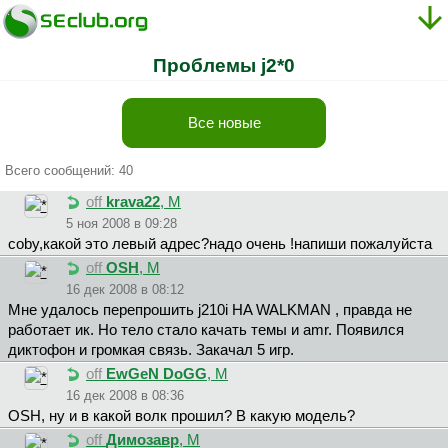
Проблемы j2*0
Все новые
Всего сообщений: 40
off
krava22
, М
5 ноя 2008 в 09:28
coby,какой это левый адрес?надо очень !напиши пожалуйста
off
OSH
, М
16 дек 2008 в 08:12
Мне удалось перепрошить j210i HA WALKMAN , правда не
работает ик. Но тело стало качать темы и amr. Появился
диктофон и громкая связь. Закачал 5 игр.
off
EwGeN DoGG
, М
16 дек 2008 в 08:36
OSH, ну и в какой волк прошил? В какую модель?
off
Димoзaвp
, М