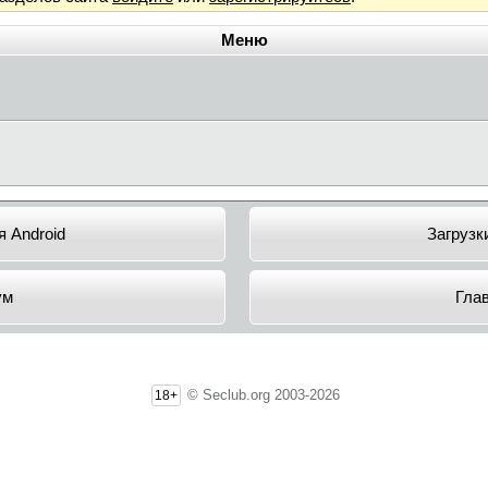
Меню
 Android
Загрузк
ум
Гла
© Seclub.org 2003-2026
18+