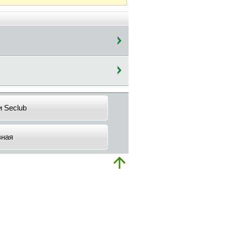
и Seclub
вная