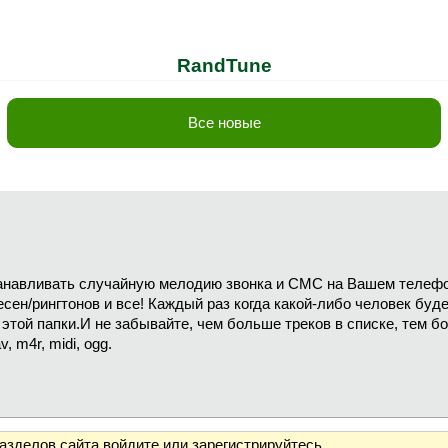
RandTune
Все новые
анавливать случайную мелодию звонка и СМС на Вашем телефо
ен/рингтонов и все! Каждый раз когда какой-либо человек буд
этой папки.И не забывайте, чем больше треков в списке, тем б
m4r, midi, ogg.
разделов сайта
войдите
или
зарегистрируйтесь
.