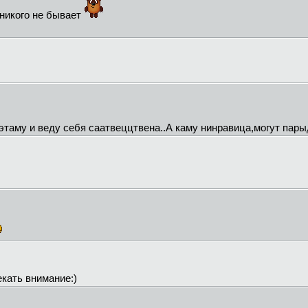
 никого не бывает
этаму и веду себя саатвеццтвена..А каму нинравица,могут парыд
екать внимание:)