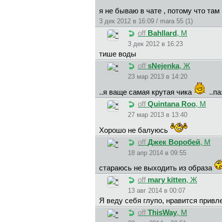
я не бываю в чате , потому что там
3 дек 2012 в 16:09 / mara 55 (1)
off
Bahllard
, М
3 дек 2012 в 16:23
тише воды
off
sNejenka
, Ж
23 мар 2013 в 14:20
..я ваще самая крутая чика
..па
off
Quintana Roo
, М
27 мар 2013 в 13:40
Хорошо не балуюсь
off
Джек Воробей
, М
18 апр 2014 в 09:55
стараюсь не выходить из образа
off
mary kitten
, Ж
13 авг 2014 в 00:07
Я веду себя глупо, нравится привл
off
ThisWay
, М