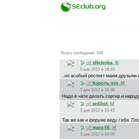
Всего сообщений: 430
off
sNejenka
, Ж
5 ноя 2012 в 18:10
..но асобый респект маим друзьям 
off
Король ххх
, М
3 дек 2012 в 15:38
Надо в чате делать сортир и народ
off
antibot
, М
3 дек 2012 в 15:43
Так же как и форуме веду себя. П
off
mara 55
, Ж
3 дек 2012 в 16:09