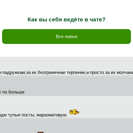
Как вы себя ведёте в чате?
Все новые
и падружкам,за их безграничнае терпение,и просто за их молчани
у по больше
лодю тупые посты, маразматирую