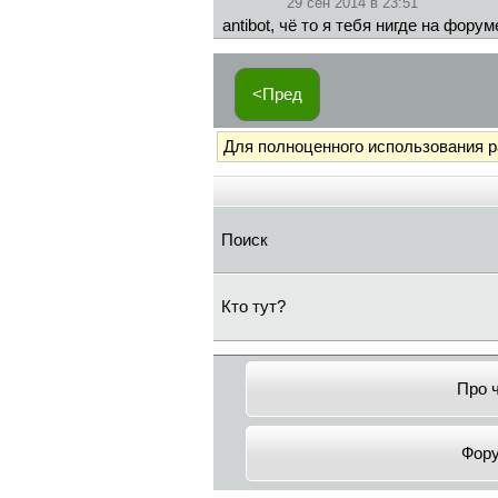
29 сен 2014 в 23:51
antibot, чё то я тебя нигде на фору
<Пред
Для полноценного использования 
Поиск
Кто тут?
Про 
Фор