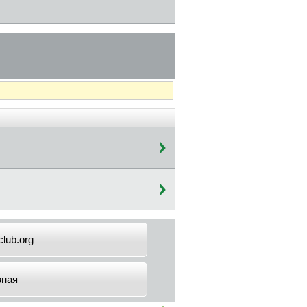
lub.org
вная