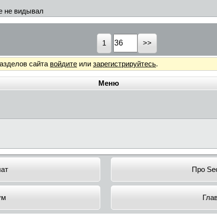
ме не видывал
1
разделов сайта
войдите
или
зарегистрируйтесь
.
Меню
чат
Про Sec
ум
Гла