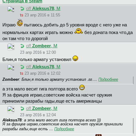
Страница в Steam
off
Aleksus78
, М
ts
23 апр 2016 в 11:55
Играю
пытаюсь добить до 5 уровня вроде с него уже на
нормальных картах играть можно
без доната пока что,да
он там что то дорогой
off
Zombeer
, М
23 апр 2016 в 12:00
Блин,я только армату установил
off
Aleksus78
, М
ts
23 апр 2016 в 12:02
Zombeer
: Блин,я только армату установил .гг.…
Подробнее
а эта мало весит гига полтора всего
Я за фрицев играю,советские войска насчет оружия
принизили разрабы гады,еще есть американцы
off
Zombeer
, М
23 апр 2016 в 12:04
Aleksus78
: а эта мало весит гига полтора всего )))
Я за фрицев играю,советские войска насчет оружия принизили
разрабы гады,еще есть …
Подробнее