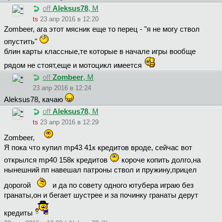
off
Aleksus78
, М
ts
23 апр 2016 в 12:20
Zombeer, ага этот мясник еще то перец - "я не могу ствол
опустить"
блин карты классные,те которые в начале игры вообще
рядом не стоят,еще и мотоцикл имеется
off
Zombeer
, М
23 апр 2016 в 12:24
Aleksus78, качаю
off
Aleksus78
, М
ts
23 апр 2016 в 12:29
Zombeer,
Я пока что купил mp43 41к кредитов вроде, сейчас вот
открылся mp40 158к кредитов
короче копить долго,на
нынешний пп навешал патроны ствол и пружину,прицел
дорогой
и да по совету одного ютубера играю без
гранаты,он и бегает шустрее и за починку гранаты дерут
кредиты