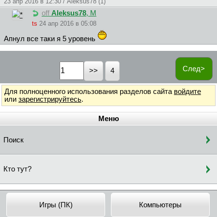
23 апр 2016 в 12:30 / Aleksus78 (1)
off
Aleksus78
, М
ts
24 апр 2016 в 05:08
Апнул все таки я 5 уровень
След>
4
Для полноценного использования разделов сайта
войдите
или
зарегистрируйтесь
.
Меню
Поиск
Кто тут?
Игры (ПК)
Компьютеры