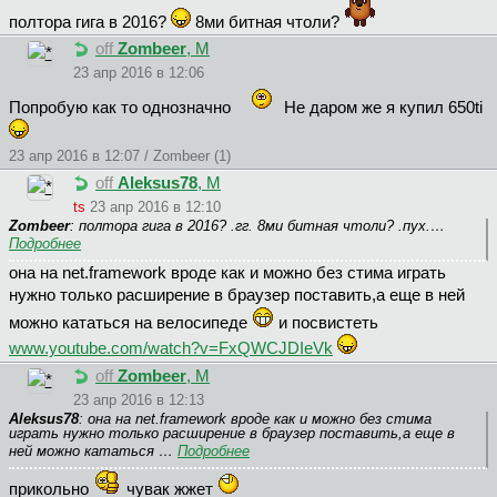
полтора гига в 2016?
8ми битная чтоли?
off
Zombeer
, М
23 апр 2016 в 12:06
Попробую как то однозначно
Не даром же я купил 650ti
23 апр 2016 в 12:07 / Zombeer (1)
off
Aleksus78
, М
ts
23 апр 2016 в 12:10
Zombeer
: полтора гига в 2016? .гг. 8ми битная чтоли? .пух.…
Подробнее
она на net.framework вроде как и можно без стима играть
нужно только расширение в браузер поставить,а еще в ней
можно кататься на велосипеде
и посвистеть
www.youtube.com/watch?v=FxQWCJDIeVk
off
Zombeer
, М
23 апр 2016 в 12:13
Aleksus78
: она на net.framework вроде как и можно без стима
играть нужно только расширение в браузер поставить,а еще в
ней можно кататься …
Подробнее
прикольно
чувак жжет