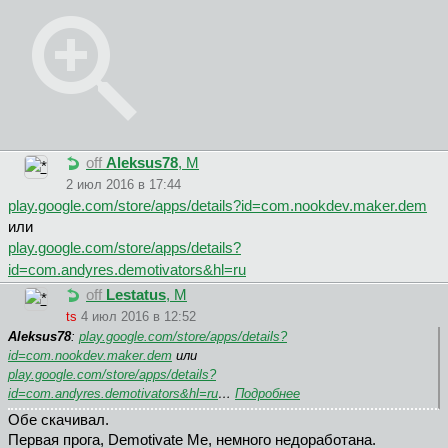
off
Aleksus78
, М
2 июл 2016 в 17:44
play.google.com/store/apps/details?id=com.nookdev.maker.dem
или
play.google.com/store/apps/details?
id=com.andyres.demotivators&hl=ru
off
Lestatus
, М
ts
4 июл 2016 в 12:52
Aleksus78
:
play.google.com/store/apps/details?
id=com.nookdev.maker.dem
или
play.google.com/store/apps/details?
id=com.andyres.demotivators&hl=ru
…
Подробнее
Обе скачивал.
Первая прога, Demotivate Me, немного недоработана.