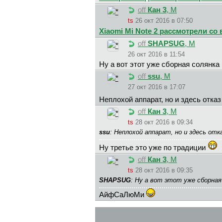
off
Кан 3
, М
ts
26 окт 2016 в 07:50
Xiaomi Mi Note 2 рассмотрели со 
off
SHAPSUG
, М
26 окт 2016 в 11:54
Ну а вот этот уже сборная солянка
off
ssu
, М
27 окт 2016 в 17:07
Неплохой аппарат, но и здесь отка
off
Кан 3
, М
ts
28 окт 2016 в 09:34
ssu
: Неплохой аппарат, но и здесь от
Ну третье это уже по традиции
off
Кан 3
, М
ts
28 окт 2016 в 09:35
SHAPSUG
: Ну а вот этот уже сборна
АйфСаЛюМи