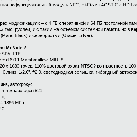
н полнофункциональный модуль NFC, Hi-Fi-чип AQSTIC с HD Loss
.
трех модификациях – с 4 ГБ оперативной и 64 ГБ постоянной памя
0,3 тыс. рублей) и с таким же объемом системной памяти, но в вер
Piano Black) и серебристый (Gracier Silver).
i Mi Note 2 :
SPA, LTE
oid 6.0.1 Marshmallow, MIUI 8
1920 х 1080 точек, 110% цветовой охват NTSC? контрастность 100 
 6 линз, 1/2,6”, f/2.0, светодиодная вспышка, гибридный автофо
 линз, автофокус
comm Snapdragon 821
Гц
R4 1866 МГц
.0