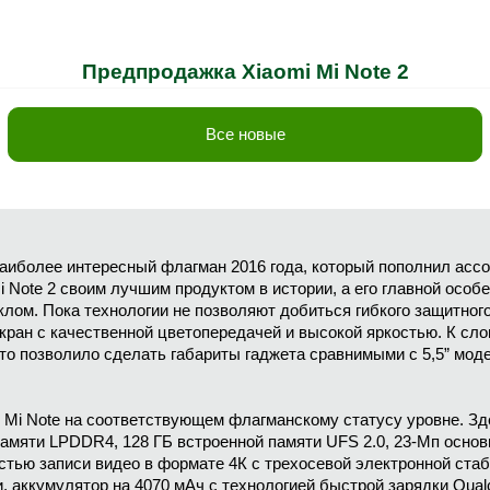
Предпродажка Xiaomi Mi Note 2
Все новые
наиболее интересный флагман 2016 года, который пополнил ассо
 Note 2 своим лучшим продуктом в истории, а его главной особе
лом. Пока технологии не позволяют добиться гибкого защитного
ан с качественной цветопередачей и высокой яркостью. К слов
что позволило сделать габариты гаджета сравнимыми с 5,5” мод
i Mi Note на соответствующем флагманскому статусу уровне. Зд
 памяти LPDDR4, 128 ГБ встроенной памяти UFS 2.0, 23-Мп осно
тью записи видео в формате 4К с трехосевой электронной ста
 аккумулятор на 4070 мАч с технологией быстрой зарядки Qualc