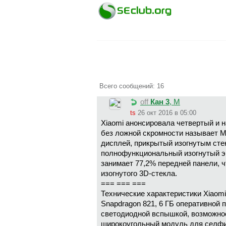
Всего сообщений: 16
off
Кан 3
, М
ts
26 окт 2016 в 05:00
Xiaomi анонсировала четвертый и 
без ложной скромности называет Mi
дисплей, прикрытый изогнутым стек
полнофункциональный изогнутый экр
занимает 77,2% передней панели, 
изогнутого 3D-стекла.
=== === ===
Технические характеристики Xiaom
Snapdragon 821, 6 ГБ оперативной
светодиодной вспышкой, возможнос
широкоугольный модуль для селфи,