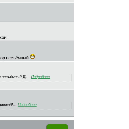
кой!
лятор несъёмный
ор несъёмный )))…
Подробнее
трянкой!…
Подробнее