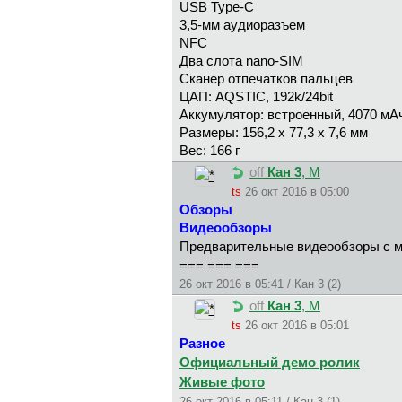
USB Type-C
3,5-мм аудиоразъем
NFC
Два слота nano-SIM
Сканер отпечатков пальцев
ЦАП: AQSTIC, 192k/24bit
Аккумулятор: встроенный, 4070 мАч
Размеры: 156,2 х 77,3 х 7,6 мм
Вес: 166 г
off
Кан 3
, М
ts
26 окт 2016 в 05:00
Обзоры
Видеообзоры
Предварительные видеообзоры с м
=== === ===
26 окт 2016 в 05:41 / Кан 3 (2)
off
Кан 3
, М
ts
26 окт 2016 в 05:01
Разное
Официальный демо ролик
Живые фото
26 окт 2016 в 05:11 / Кан 3 (1)