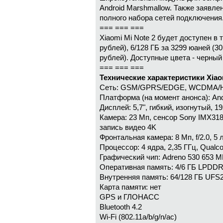
Android Marshmallow. Также заявле
полного набора сетей подключения
=== === ===
Xiaomi Mi Note 2 будет доступен в 
рублей), 6/128 ГБ за 3299 юаней (3
рублей). Доступные цвета - черный (
=== === ===
Технические характеристики Xiaom
Сеть: GSM/GPRS/EDGE, WCDMA/H
Платформа (на момент анонса): Andr
Дисплей: 5,7", гибкий, изогнутый, 
Камера: 23 Мп, сенсор Sony IMX318,
запись видео 4K
Фронтальная камера: 8 Мп, f/2.0, 5
Процессор: 4 ядра, 2,35 ГГц, Qual
Графический чип: Adreno 530 653 М
Оперативная память: 4/6 ГБ LPDD
Внутренняя память: 64/128 ГБ UFS2
Карта памяти: нет
GPS и ГЛОНАСС
Bluetooth 4.2
Wi-Fi (802.11a/b/g/n/ac)