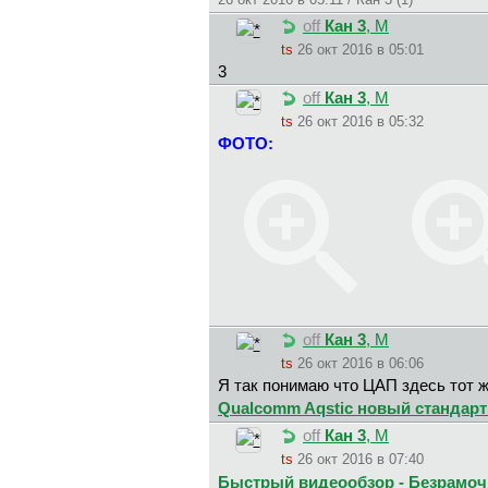
off
Кан 3
, М
ts
26 окт 2016 в 05:01
3
off
Кан 3
, М
ts
26 окт 2016 в 05:32
ФОТО:
off
Кан 3
, М
ts
26 окт 2016 в 06:06
Я так понимаю что ЦАП здесь тот ж
Qualcomm Aqstic новый стандар
off
Кан 3
, М
ts
26 окт 2016 в 07:40
Быстрый видеообзор - Безрамочны