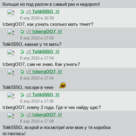
больше но под разгон в самый раз и недорого!
off
Tolik555O
, М
8 апр 2010 в 16:59
!cbergOO7, как узнать сколько мать тянет?
off
!cbergOO7
, М
8 апр 2010 в 17:00
Tolik555O, каккая у тя мать?
off
Tolik555O
, М
8 апр 2010 в 17:04
!cbergOO7, сам не знаю. Как узнать?
off
!cbergOO7
, М
8 апр 2010 в 17:04
Tolik555O, посори в чеке
off
Tolik555O
, М
8 апр 2010 в 17:06
!cbergOO7, компу 2 года. Где я чек найду щас?
off
!cbergOO7
, М
8 апр 2010 в 17:08
Tolik555O, вскрой и посмотри! или мож у тя коробка
остаолась!