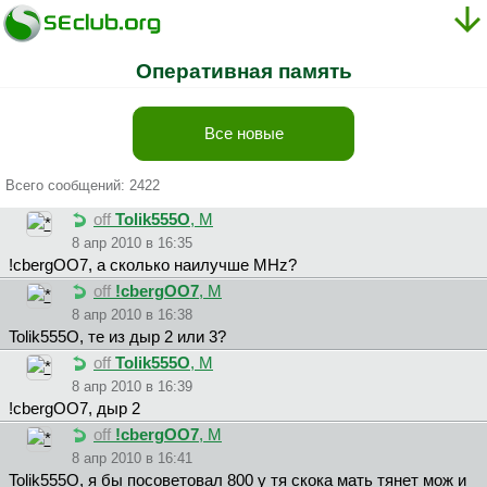
Оперативная память
Все новые
Всего сообщений: 2422
off
Tolik555O
, М
8 апр 2010 в 16:35
!cbergOO7, а сколько наилучше МНz?
off
!cbergOO7
, М
8 апр 2010 в 16:38
Tolik555O, те из дыр 2 или 3?
off
Tolik555O
, М
8 апр 2010 в 16:39
!cbergOO7, дыр 2
off
!cbergOO7
, М
8 апр 2010 в 16:41
Tolik555O, я бы посоветовал 800 у тя скока мать тянет мож и