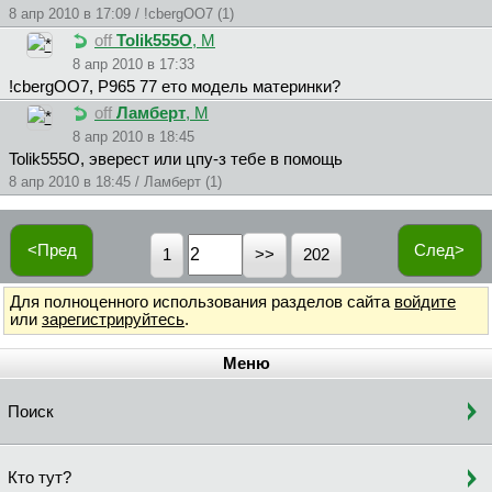
8 апр 2010 в 17:09 / !cbergOO7 (1)
off
Tolik555O
, М
8 апр 2010 в 17:33
!cbergOO7, Р965 77 ето модель материнки?
off
Ламберт
, М
8 апр 2010 в 18:45
Tolik555O, эвeрeст или цпу-з тeбe в помощь
8 апр 2010 в 18:45 / Ламберт (1)
<Пред
След>
1
202
Для полноценного использования разделов сайта
войдите
или
зарегистрируйтесь
.
Меню
Поиск
Кто тут?