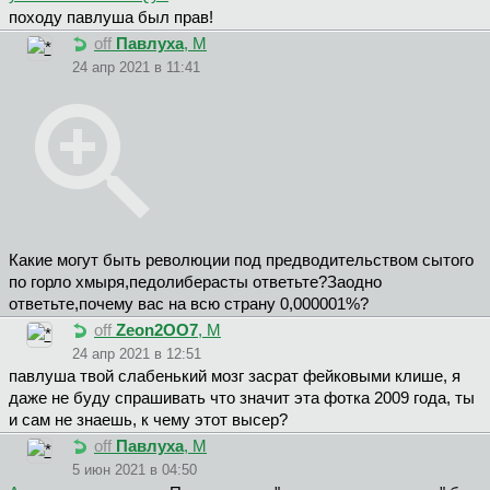
походу павлуша был прав!
off
Павлуха
, М
24 апр 2021 в 11:41
Какие могут быть революции под предводительством сытого
по горло хмыря,педолиберасты ответьте?Заодно
ответьте,почему вас на всю страну 0,000001%?
off
Zeon2OO7
, М
24 апр 2021 в 12:51
павлуша твой слабенький мозг засрат фейковыми клише, я
даже не буду спрашивать что значит эта фотка 2009 года, ты
и сам не знаешь, к чему этот высер?
off
Павлуха
, М
5 июн 2021 в 04:50