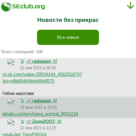
Новости без прикрас
Все новые
Всего сообщений: 438
off
radagast
, М
31 янв 2021 в 08:56
m.vk.com/video-29534144_456261874?
list=e8b65d64b4e86d6575
Гебня наготове
off
radagast
, М
19 фев 2021 в 18:01
pikabu.ru/story/nasa_pomnit_8031216
off
Zeon2OO7
, М
12 апр 2021 в 12:23
youtu.be/-7seuF0IQyk