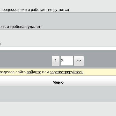
 процессов ехе и работает не ругается
чень и требовал удалить
л
1
разделов сайта
войдите
или
зарегистрируйтесь
.
Меню