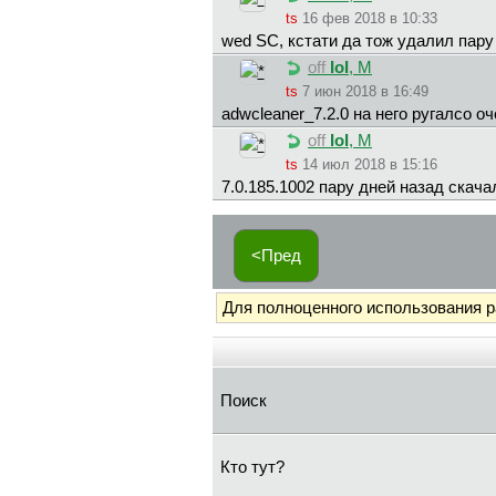
ts
16 фев 2018 в 10:33
wed SC, кстати да тож удалил пару
off
IoI
, М
ts
7 июн 2018 в 16:49
adwcleaner_7.2.0 на него ругалсо о
off
IoI
, М
ts
14 июл 2018 в 15:16
7.0.185.1002 пару дней назад скача
<Пред
Для полноценного использования 
Поиск
Кто тут?