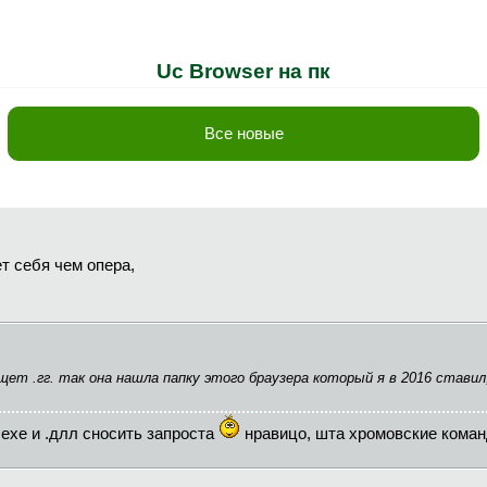
Uc Browser на пк
Все новые
т себя чем опера,
ищет .гг. так она нашла папку этого браузера который я в 2016 стави
.ехе и .длл сносить запроста
нравицо, шта хромовские коман