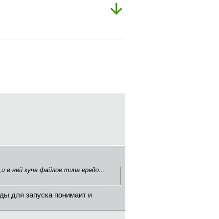
л,и в ней куча файлов типа вредо…
ды для запуска понимаит и