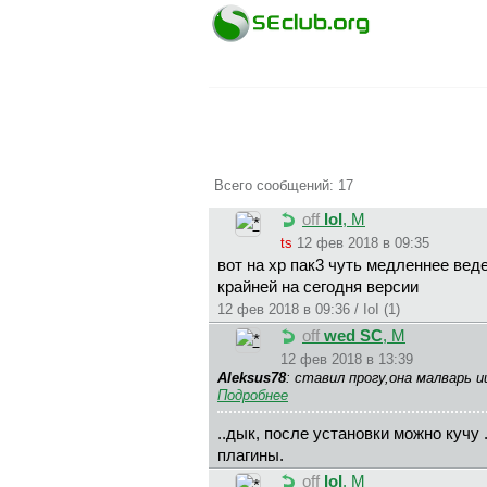
Всего сообщений: 17
off
IoI
, М
ts
12 фев 2018 в 09:35
вот на хр пак3 чуть медленнее веде
крайней на сегодня версии
12 фев 2018 в 09:36 / IoI (1)
off
wed SC
, М
12 фев 2018 в 13:39
Aleksus78
: ставил прогу,она малварь 
Подробнее
..дык, после установки можно кучу 
плагины.
off
IoI
, М