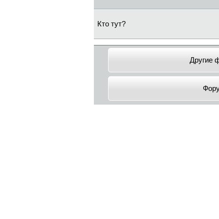
Кто тут?
Другие 
Фор