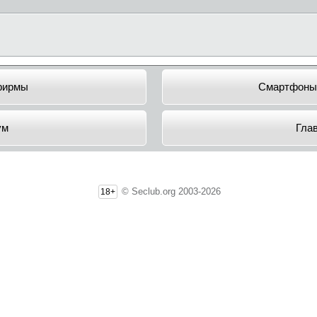
фирмы
Смартфоны
ум
Гла
© Seclub.org 2003-2026
18+