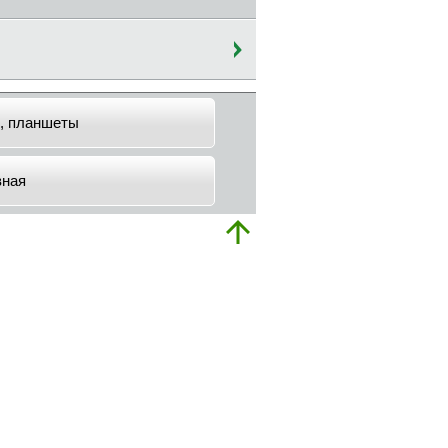
, планшеты
вная