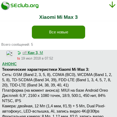
Xiaomi Mi Max 3
Все новые
Всего сообщений: 5
off
Кан 3
, М
ts
19 июл 2018 в 07:52
АНОНС
Технические характеристики Xiaomi Mi Max 3:
Сеть: GSM (Band 2, 3, 5, 8), CDMA (BC0), WCDMA (Band 1, 2,
5, 8), TD-SCDMA (Band 34, 39), FDD-LTE (Band 1, 3, 4, 5, 7, 8,
20), TDD-LTE (Band 34, 38, 39, 40, 41)
Платформа (на момент анонса): MIUI на базе Android Oreo
Дисплей: 6,9", 2160 х 1080 точек, 18:9, 500:1, 450 нит, 84%
NTSC, IPS
Камера: двойная, 12 Мп (1,4 мкм, f/1.9) + 5 Мп, Dual Pixel-
автофокус, LED-вспышка, AI, запись видео 4K@30fps
Фронтальная камера: 8 Мп, 1,12 мкм, f/2.0, запись видео