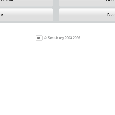
Религия
Обо 
ум
Гла
© Seclub.org 2003-2026
18+