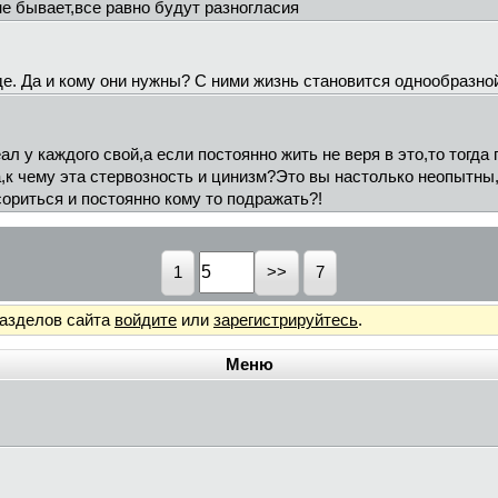
 бывает,все равно будут разногласия
е. Да и кому они нужны? С ними жизнь становится однообразно
ал у каждого свой,а если постоянно жить не веря в это,то тогда
а,к чему эта стервозность и цинизм?Это вы настолько неопытны
ориться и постоянно кому то подражать?!
1
7
разделов сайта
войдите
или
зарегистрируйтесь
.
Меню