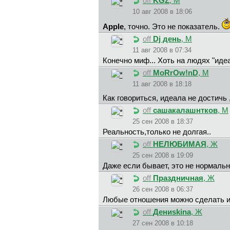
off
KGZ
, М
10 авг 2008 в 18:06
Apple
, точно. Это не показатель.
off
Dj дeнь
, М
11 авг 2008 в 07:34
Конечно миф... Хоть на людях "иде
off
MoRrOw!nD
, М
11 авг 2008 в 18:18
Как говориться, идеала не достичь
off
сашакалашнтков
, М
25 сен 2008 в 18:37
Реальность,только не долгая..
off
HEЛЮБИMAЯ
, Ж
25 сен 2008 в 19:09
Даже если бывает, это не нормаль
off
Пpaздничнaя
, Ж
26 сен 2008 в 06:37
Любые отношения можно сделать и
off
Дeниskina
, Ж
27 сен 2008 в 10:18