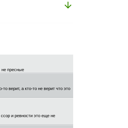
ь не пресные
то верит, а кто-то не верит что это
ссор и ревности это еще не