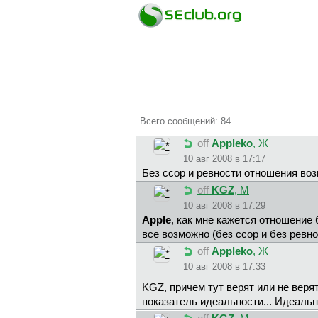
Всего сообщений: 84
off
Appleko
, Ж
10 авг 2008 в 17:17
Без ссор и ревности отношения воз
off
KGZ
, М
10 авг 2008 в 17:29
Apple
, как мне кажется отношение б
все возможно (без ссор и без ревно
off
Appleko
, Ж
10 авг 2008 в 17:33
KGZ, причем тут верят или не веря
показатель идеальности... Идеальн