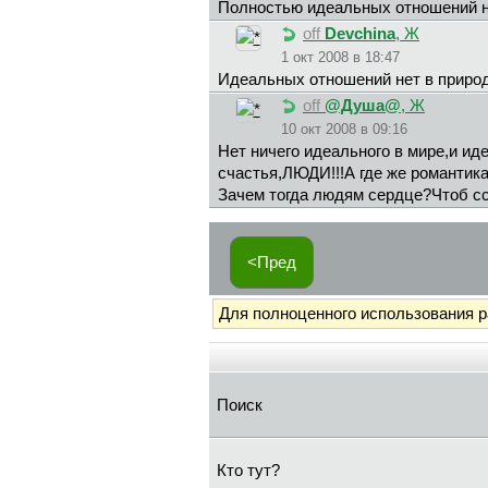
Полностью идеальных отношений не
off
Devchina
, Ж
1 окт 2008 в 18:47
Идеальных отношений нет в природ
off
@Дyшa@
, Ж
10 окт 2008 в 09:16
Нет ничего идеального в мире,и иде
счастья,ЛЮДИ!!!А где же романтик
Зачем тогда людям сердце?Чтоб сс
<Пред
Для полноценного использования 
Поиск
Кто тут?