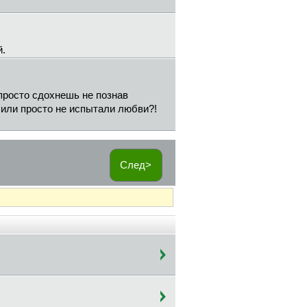
й.
 просто сдохнешь не познав
,или просто не испытали любви?!
След>