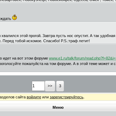
й ждать
валился этой прогой. Завтра пусть нос опустит. А так удобная
. Перед тобой искомое. Спасибо! P.S.:траф летит!
ю идет на вот этом форуме
www.e1.ru/talk/forum/read.php?f=82&
оголосуйте пожалуйста на том форуме. А в этой теме может и с
3
разделов сайта
войдите
или
зарегистрируйтесь
.
Меню