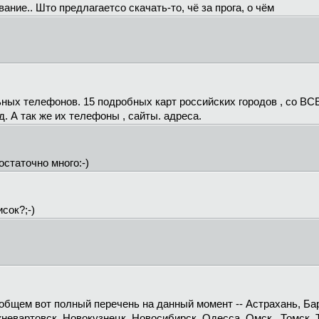
вание.. Што предлагаетсо скачать-то, чё за прога, о чём
ьных телефонов. 15 подробных карт российских городов , со 
д. А так же их телефоны , сайты. адреса.
остаточно много:-)
сок?;-)
В общем вот полный перечень на данный момент -- Астрахань, Ба
жневартовск, Новокузнецк, Новосибирск, Одесса, Омск , Томск, 