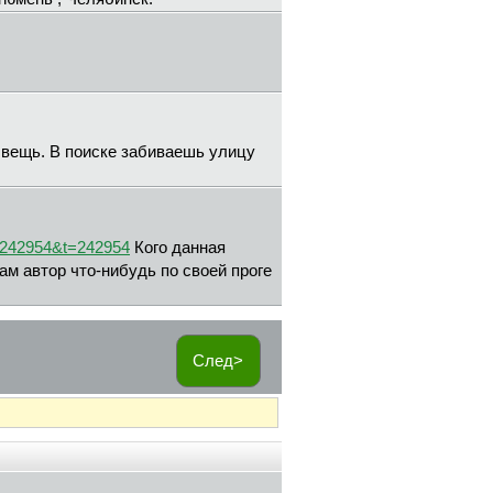
 вещь. В поиске забиваешь улицу
i=242954&t=242954
Кого данная
ам автор что-нибудь по своей проге
След>