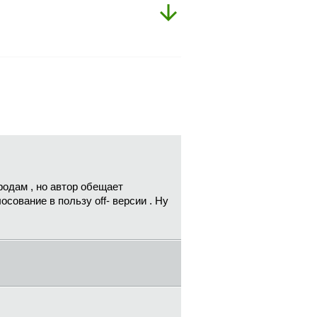
родам , но автор обещает
сование в пользу off- версии . Ну