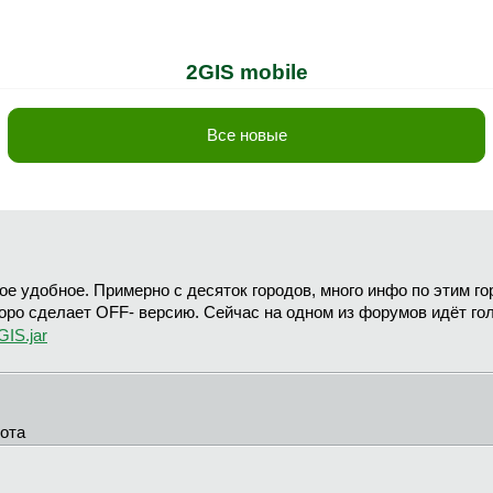
2GIS mobile
Все новые
мое удобное. Примерно с десяток городов, много инфо по этим го
коро сделает OFF- версию. Сейчас на одном из форумов идёт голо
GIS.jar
хота