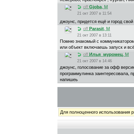
off
Gjoba
, М
21 окт 2007 в 11:54
джoyнc, придется ещё и город сво
off
Parasit
, М
21 окт 2007 в 13:11
Помню знакомый с коммуникатором х
или объект включаешь запуск и всё
off
Илья_мypoмeц
, М
21 окт 2007 в 14:46
джoyнc, голосование за офф верси
программулинка заинтересовала, пр
напишеь
Для полноценного использования 