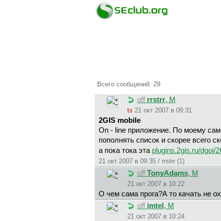
Всего сообщений: 29
off
rrstrr
, М
ts
21 окт 2007 в 09:31
2GIS mobile
On - line приложение. По моему са
пополнять список и скорее всего с
а пока тока эта
plugins.2gis.ru/dgoj/2
21 окт 2007 в 09:35 / rrstrr (1)
off
TonyAdams
, М
21 окт 2007 в 10:22
О чем сама прога?А то качать не о
off
imtel
, М
21 окт 2007 в 10:24