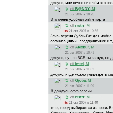
джoyнc, мне лично ни о чём это наз
off
B@NDY
, М
21 окт 2007 в 10:28
Это очень удобная online карта
off
rrstrr
, М
ts
21 окт 2007 в 10:35
Java- версия Дубль-Гис для мобил
организациями , предприятиями и т.
off
Alexbur
, М
21 окт 2007 в 10:42
джoyнc, ну про ВСЕ ты загнул, но д
off
imtel
, М
21 окт 2007 в 11:02
джoyнc, и где можно улицезреть спи
off
Gjoba
, М
21 окт 2007 в 11:09
Я дождусь офф версии..
off
rrstrr
, М
ts
21 окт 2007 в 11:40
imtel, город выбирается из проги. 
Кемерово, Красноярск , Курган, Ни