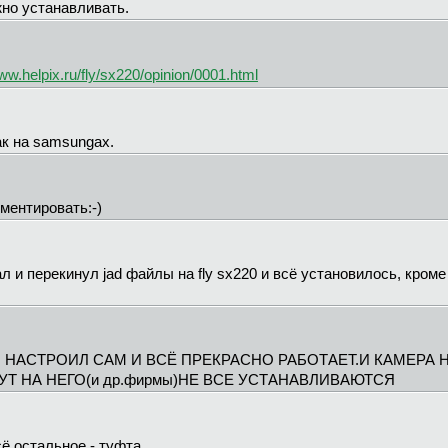
жно устанавливать.
w.helpix.ru/fly/sx220/opinion/0001.html
как на samsungах.
ментировать:-)
л и перекинул jad файлы на fly sx220 и всё установилось, кроме
Л НАСТРОИЛ САМ И ВСЁ ПРЕКРАСНО РАБОТАЕТ.И КАМЕРА
Т НА НЕГО(и др.фирмы)НЕ ВСЕ УСТАНАВЛИВАЮТСЯ
сё остальное - туфта...