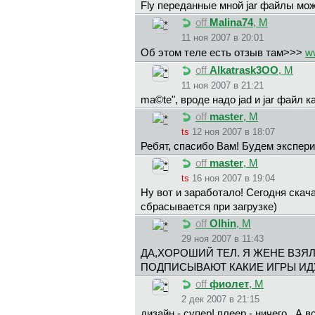
Fly переданные мной jar файлы мо
off
Malina74
, М
11 ноя 2007 в 20:01
Об этом теле есть отзыв там>>>
ww
off
Alkatrask3OO
, М
11 ноя 2007 в 21:21
ma©te", вроде надо jad и jar файл 
off
master
, М
ts
12 ноя 2007 в 18:07
Ребят, спасибо Вам! Будем экспери
off
master
, М
ts
16 ноя 2007 в 19:04
Ну вот и заработало! Сегодня скача
сбрасывается при загрузке)
off
Olhin
, М
29 ноя 2007 в 11:43
ДА,ХОРОШИЙ ТЕЛ. Я ЖЕНЕ ВЗЯ
ПОДПИСЫВАЮТ КАКИЕ ИГРЫ ИДУ
off
фиолет
, М
2 дек 2007 в 21:15
дизайн - супер! плеер - ничего...А в