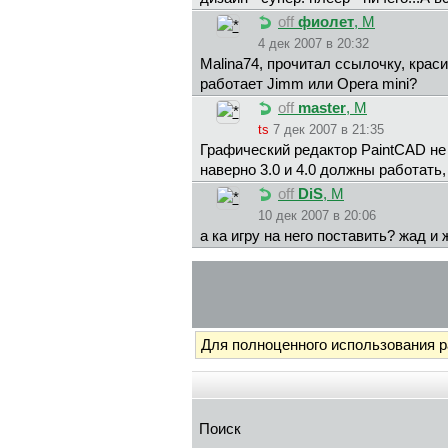
off
фиолет
, М
4 дек 2007 в 20:32
Malina74, прочитал ссылочку, красив
работает Jimm или Opera mini?
off
master
, М
ts
7 дек 2007 в 21:35
Графический редактор PaintCAD не 
наверно 3.0 и 4.0 должны работать
off
DiS
, М
10 дек 2007 в 20:06
а ка игру на него поставить? жад и
Для полноценного использования 
Поиск