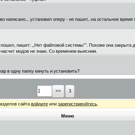
о написано... установил оперу - не пашет...на остальное время т
пошел, пишет: ,,Нет файловой системы"". Похоже она закрыта д
, насчет модов не знаю. Со временем выясним.
 жар в одну папку кинуть и установить?
3
разделов сайта
войдите
или
зарегистрируйтесь
.
Меню