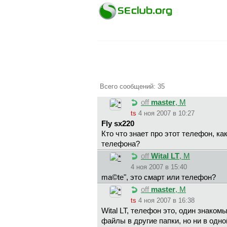
Всего сообщений: 35
off
master
, М
ts
4 ноя 2007 в 10:27
Fly sx220
Кто что знает про этот телефон, ка
телефона?
off
Wital LT
, М
4 ноя 2007 в 15:40
ma©te", это смарт или телефон?
off
master
, М
ts
4 ноя 2007 в 16:38
Wital LT, телефон это, один знаком
файлы в другие папки, но ни в одно