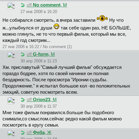
off
No comment
, М
27 янв 2008 в 16:20
Не собирался смотреть, а вчера заставили
Ну что
ж...улыбнулся от души
так себе один раз, НЕ БОЛЬШЕ,
можно глянуть, не то что первый фильм, который мы все,
каждый год смотрим...
27 янв 2008 в 16:22 / No comment (1)
off
G-form
, М
30 апр 2008 в 11:23
Хм. приславутый "Самый лучший фильм" обсуждается
гораздо бодрее, хотя по своей начинке он полная
бездарность. После просмотра "Иронии судьбы.
Продолжение." я испытал большое кол -во положительных
эмоций, советую посмотреть всем.
off
Orion23
, М
30 апр 2008 в 11:37
Мне тоже фильм понравился.больше бы подобного
снимали,со смыслом.сейчас редко какой фильм можно
посмотреть в кругу семьи.
off
Фeбa
, Ж