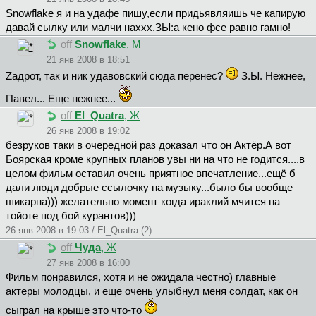
Snowflake я и на удафе пишу,если придьявляишь че капирую
давай сылку или малчи наххх.ЗЫ:а кено фсе равно гамно!
off
Snowflake
, М
21 янв 2008 в 18:51
Zaдpoт, так и ник удавовский сюда перенес?
З.Ы. Нежнее,
Павел... Еще нежнее...
off
El_Quatra
, Ж
26 янв 2008 в 19:02
безруков таки в очередной раз доказал что он Актёр.А вот
Боярская кроме крупных планов увы ни на что не годится....в
целом фильм оставил очень приятное впечатление...ещё б
дали люди добрые ссылочку на музыку...было бы вообще
шикарна))) желательно момент когда ираклий мчится на
тойоте под бой курантов)))
26 янв 2008 в 19:03 / El_Quatra (2)
off
Чyдa
, Ж
27 янв 2008 в 16:00
Фильм понравился, хотя и не ожидала честно) главные
актеры молодцы, и еще очень улыбнул меня солдат, как он
сыграл на крыше это что-то