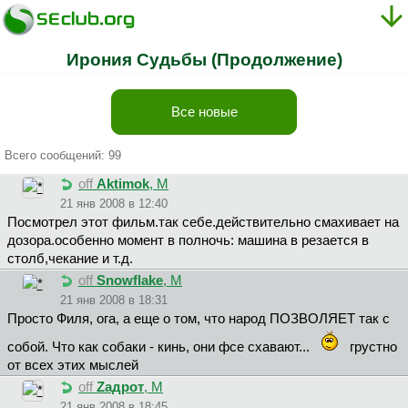
Ирония Судьбы (Продолжение)
Все новые
Всего сообщений: 99
off
Aktimok
, М
21 янв 2008 в 12:40
Посмотрел этот фильм.так себе.действительно смахивает на
дозора.особенно момент в полночь: машина в резается в
столб,чекание и т.д.
off
Snowflake
, М
21 янв 2008 в 18:31
Пpocтo Филя, ога, а еще о том, что народ ПОЗВОЛЯЕТ так с
собой. Что как собаки - кинь, они фсе схавают...
грустно
от всех этих мыслей
off
Zaдpoт
, М
21 янв 2008 в 18:45