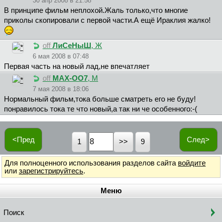
30 апр 2008 в 21:58
В принципе фильм неплохой.Жаль только,что многие
приколы скопировали с первой части.А ещё Ираклия жалко!
off
ЛиCeHыШ
, Ж
6 мая 2008 в 07:48
Первая часть на новый лад,не впечатляет
off
MAX-OO7
, М
7 мая 2008 в 18:06
Нормальный фильм,тока больше сматреть его не буду!
понравилось тока те что новый,а так ни че особенного:-(
<Пред
След>
1
9
Для полноценного использования разделов сайта
войдите
или
зарегистрируйтесь
.
Меню
Поиск