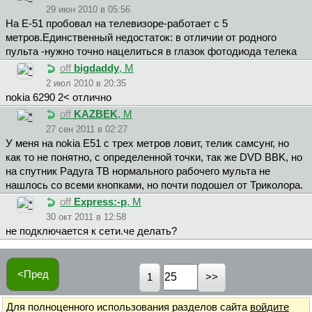
29 июн 2010 в 05:56
На Е-51 пробовал на телевизоре-работает с 5
метров.Единственный недостаток: в отличии от родного
пульта -нужно точно нацелиться в глазок фотодиода телека
off
bigdaddy
, М
2 июл 2010 в 20:35
nokia 6290 2< отлично
off
KAZBEK
, М
27 сен 2011 в 02:27
У меня на nokia Е51 с трех метров ловит, телик самсунг, но
как то не понятно, с определенной точки, так же DVD BBK, но
на спутник Радуга ТВ нормального рабочего мульта не
нашлось со всеми кнопками, но почти подошел от Триколора.
off
Express:-p
, М
30 окт 2011 в 12:58
не подключается к сети.че делать?
<Пред
1
Для полноценного использования разделов сайта
войдите