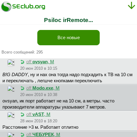
Psiloc irRemote...
Все новые
Всего сообщений: 295
off
ovsyan
, М
20 июн 2010 в 10:15
B!G DADDY
, ну и нах она тогда надо подхадить к ТВ на 10 см
и переключать , легшче кнопками переключить
off
Modo.exe
, М
20 июн 2010 в 10:38
ovsyan, ик порт работает не на 10 см, а метры. часто
производители аппаратуры указывают 7 метров.
off
vAST
, М
28 июн 2010 в 18:20
Расстояние >3 м. Работает отлитно
off
ЧЕБУРЕК
, М