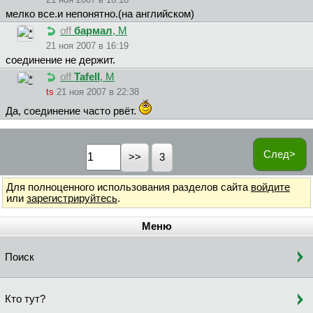
мелко все.и непонятно.(на английском)
off
бapмaл
, М
21 ноя 2007 в 16:19
соединение не держит.
off
Tafell
, М
ts
21 ноя 2007 в 22:38
Да, соединение часто рвёт.
След>
3
Для полноценного использования разделов сайта
войдите
или
зарегистрируйтесь
.
Меню
Поиск
Кто тут?