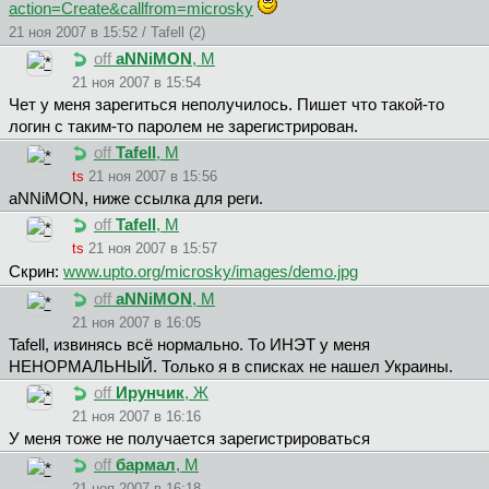
action=Create&callfrom=microsky
21 ноя 2007 в 15:52 / Tafell (2)
off
aNNiMON
, М
21 ноя 2007 в 15:54
Чет у меня зарегиться неполучилось. Пишет что такой-то
логин с таким-то паролем не зарегистрирован.
off
Tafell
, М
ts
21 ноя 2007 в 15:56
aNNiMON, ниже ссылка для реги.
off
Tafell
, М
ts
21 ноя 2007 в 15:57
Скрин:
www.upto.org/microsky/images/demo.jpg
off
aNNiMON
, М
21 ноя 2007 в 16:05
Tafell, извинясь всё нормально. То ИНЭТ у меня
НЕНОРМАЛЬНЫЙ. Только я в списках не нашел Украины.
off
Ирунчик
, Ж
21 ноя 2007 в 16:16
У меня тоже не получается зарегистрироваться
off
бapмaл
, М
21 ноя 2007 в 16:18