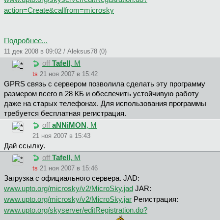
action=Create&callfrom=microsky
Подробнее...
11 дек 2008 в 09:02 / Aleksus78 (0)
off
Tafell
, М
ts
21 ноя 2007 в 15:42
GPRS связь с сервером позволила сделать эту программу
размером всего в 28 КБ и обеспечить устойчивую работу
даже на старых телефонах. Для использования программы
требуется бесплатная регистрация.
off
aNNiMON
, М
21 ноя 2007 в 15:43
Дай ссылку.
off
Tafell
, М
ts
21 ноя 2007 в 15:46
Загрузка с официального сервера. JAD:
www.upto.org/microsky/v2/MicroSky.jad
JAR:
www.upto.org/microsky/v2/MicroSky.jar
Pегистрация:
www.upto.org/skyserver/editRegistration.do?