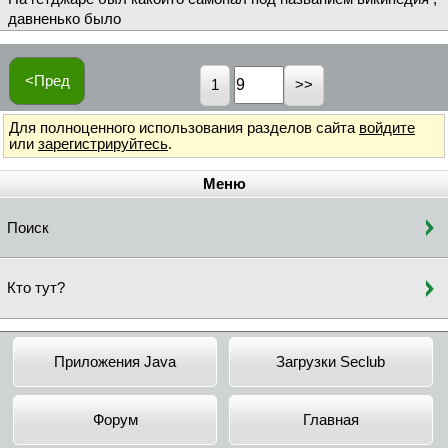
давненько было
<Пред
1
Для полноценного использования разделов сайта
войдите
или
зарегистрируйтесь
.
Меню
Поиск
Кто тут?
Приложения Java
Загрузки Seclub
Форум
Главная