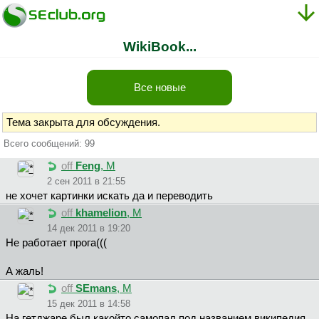
WikiBook...
Все новые
Тема закрыта для обсуждения.
Всего сообщений: 99
off
Feng
, М
2 сен 2011 в 21:55
не хочет картинки искать да и переводить
off
khamelion
, М
14 дек 2011 в 19:20
Не работает прога(((
А жаль!
off
SEmans
, М
15 дек 2011 в 14:58
На гетджаре был какойто самопал под названием википедия ,